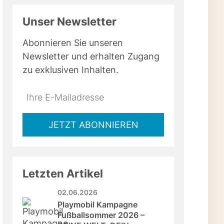
Unser Newsletter
Abonnieren Sie unseren
Newsletter und erhalten Zugang
zu exklusiven Inhalten.
Do
*Ihre
not
E-
fill
Mailadresse:
JETZT ABONNIEREN
this
field
Letzten Artikel
02.06.2026
Playmobil Kampagne 
Fußballsommer 2026 – 