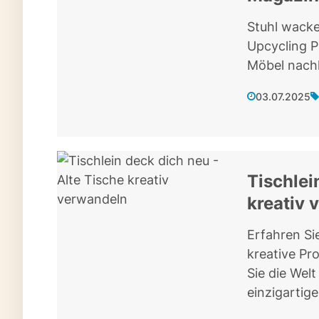
Stuhl wackel
Upcycling P
Möbel nachha
03.07.2025
Tischlei
kreativ 
Erfahren Sie
kreative P
Sie die Wel
einzigartige