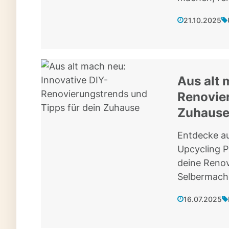
21.10.2025
Aus alt 
Renovier
Zuhaus
Entdecke au
Upcycling P
deine Renov
Selbermach
16.07.2025