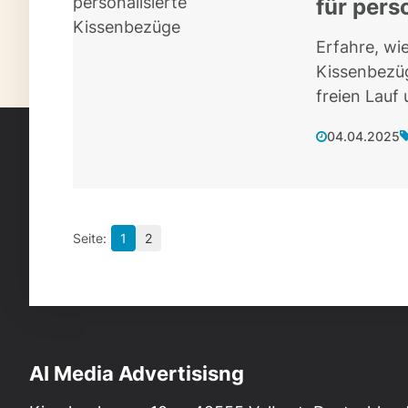
für pers
Erfahre, wie
Kissenbezüg
freien Lauf
04.04.2025
1
2
AI Media Advertisisng