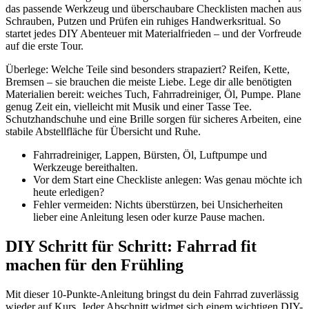
das passende Werkzeug und überschaubare Checklisten machen aus
Schrauben, Putzen und Prüfen ein ruhiges Handwerksritual. So
startet jedes DIY Abenteuer mit Materialfrieden – und der Vorfreude
auf die erste Tour.
Überlege: Welche Teile sind besonders strapaziert? Reifen, Kette,
Bremsen – sie brauchen die meiste Liebe. Lege dir alle benötigten
Materialien bereit: weiches Tuch, Fahrradreiniger, Öl, Pumpe. Plane
genug Zeit ein, vielleicht mit Musik und einer Tasse Tee.
Schutzhandschuhe und eine Brille sorgen für sicheres Arbeiten, eine
stabile Abstellfläche für Übersicht und Ruhe.
Fahrradreiniger, Lappen, Bürsten, Öl, Luftpumpe und
Werkzeuge bereithalten.
Vor dem Start eine Checkliste anlegen: Was genau möchte ich
heute erledigen?
Fehler vermeiden: Nichts überstürzen, bei Unsicherheiten
lieber eine Anleitung lesen oder kurze Pause machen.
DIY Schritt für Schritt: Fahrrad fit
machen für den Frühling
Mit dieser 10-Punkte-Anleitung bringst du dein Fahrrad zuverlässig
wieder auf Kurs. Jeder Abschnitt widmet sich einem wichtigen DIY-