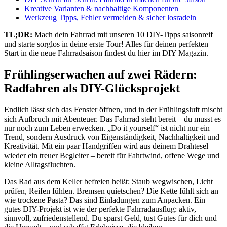
Kreative Varianten & nachhaltige Komponenten
Werkzeug Tipps, Fehler vermeiden & sicher losradeln
TL;DR:
Mach dein Fahrrad mit unseren 10 DIY-Tipps saisonreif
und starte sorglos in deine erste Tour! Alles für deinen perfekten
Start in die neue Fahrradsaison findest du hier im DIY Magazin.
Frühlingserwachen auf zwei Rädern:
Radfahren als DIY-Glücksprojekt
Endlich lässt sich das Fenster öffnen, und in der Frühlingsluft mischt
sich Aufbruch mit Abenteuer. Das Fahrrad steht bereit – du musst es
nur noch zum Leben erwecken. „Do it yourself“ ist nicht nur ein
Trend, sondern Ausdruck von Eigenständigkeit, Nachhaltigkeit und
Kreativität. Mit ein paar Handgriffen wird aus deinem Drahtesel
wieder ein treuer Begleiter – bereit für Fahrtwind, offene Wege und
kleine Alltagsfluchten.
Das Rad aus dem Keller befreien heißt: Staub wegwischen, Licht
prüfen, Reifen fühlen. Bremsen quietschen? Die Kette fühlt sich an
wie trockene Pasta? Das sind Einladungen zum Anpacken. Ein
gutes DIY-Projekt ist wie der perfekte Fahrradausflug: aktiv,
sinnvoll, zufriedenstellend. Du sparst Geld, tust Gutes für dich und