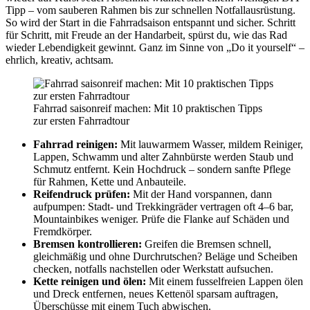
Tipp – vom sauberen Rahmen bis zur schnellen Notfallausrüstung.
So wird der Start in die Fahrradsaison entspannt und sicher. Schritt
für Schritt, mit Freude an der Handarbeit, spürst du, wie das Rad
wieder Lebendigkeit gewinnt. Ganz im Sinne von „Do it yourself“ –
ehrlich, kreativ, achtsam.
Fahrrad saisonreif machen: Mit 10 praktischen Tipps
zur ersten Fahrradtour
Fahrrad reinigen:
Mit lauwarmem Wasser, mildem Reiniger,
Lappen, Schwamm und alter Zahnbürste werden Staub und
Schmutz entfernt. Kein Hochdruck – sondern sanfte Pflege
für Rahmen, Kette und Anbauteile.
Reifendruck prüfen:
Mit der Hand vorspannen, dann
aufpumpen: Stadt- und Trekkingräder vertragen oft 4–6 bar,
Mountainbikes weniger. Prüfe die Flanke auf Schäden und
Fremdkörper.
Bremsen kontrollieren:
Greifen die Bremsen schnell,
gleichmäßig und ohne Durchrutschen? Beläge und Scheiben
checken, notfalls nachstellen oder Werkstatt aufsuchen.
Kette reinigen und ölen:
Mit einem fusselfreien Lappen ölen
und Dreck entfernen, neues Kettenöl sparsam auftragen,
Überschüsse mit einem Tuch abwischen.