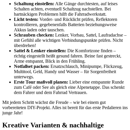
Schaltung einstellen:
Alle Gänge durchtesten, auf leises
Schalten achten, eventuell Schaltzug nachstellen. Bei
hartnäckigen Problemen hilft die Fahrradwerkstatt.
Licht testen:
Vorder- und Rücklicht prüfen, Reflektoren
kontrollieren, gegebenenfalls Batterien beziehungsweise
Akkus laden oder tauschen.
Schrauben checken:
Lenker, Vorbau, Sattel, Laufradachse –
mit Gefühl alle wichtigen Verbindungspunkte prüfen. Nicht
überdrehen!
Sattel & Lenker einstellen:
Die Komfortzone finden –
richtig eingestellt heißt gesund fahren. Beine fast gestreckt,
Arme entspannt, Blick in den Frühling.
Notfallset packen:
Ersatzschlauch, Minipumpe, Flickzeug,
Multitool, Geld, Handy und Wasser – für Sorgenfreiheit
unterwegs.
Erste Tour maßvoll planen:
Lieber eine entspannte Runde
zum Café oder See als gleich eine Alpenetappe. Das schenkt
dem Fahrer und dem Fahrrad Vertrauen.
Mit jedem Schritt wächst die Freude – wie bei einem gut
vorbereiteten DIY-Projekt. Alles ist bereit für das erste Pedalieren ins
junge Jahr!
Kreative Varianten & nachhaltige