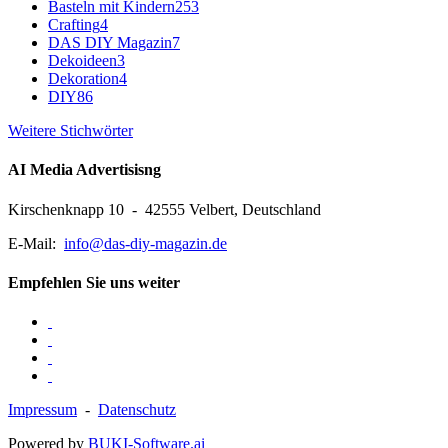
Basteln mit Kindern
253
Crafting
4
DAS DIY Magazin
7
Dekoideen
3
Dekoration
4
DIY
86
Weitere Stichwörter
AI Media Advertisisng
Kirschenknapp 10 - 42555 Velbert, Deutschland
E-Mail:
info@das-diy-magazin.de
Empfehlen Sie uns weiter
Impressum
-
Datenschutz
Powered by
BUKI-Software.ai