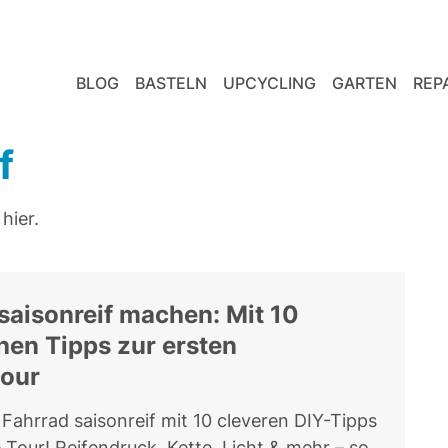
BLOG
BASTELN
UPCYCLING
GARTEN
REP
f
hier.
saisonreif machen: Mit 10
hen Tipps zur ersten
tour
Fahrrad saisonreif mit 10 cleveren DIY-Tipps
e Tour! Reifendruck, Kette, Licht & mehr – so