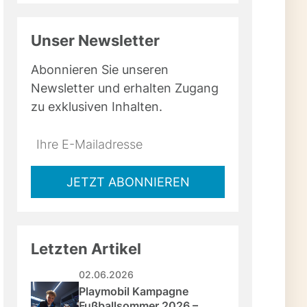
Unser Newsletter
Abonnieren Sie unseren
Newsletter und erhalten Zugang
zu exklusiven Inhalten.
Do
*Ihre
not
E-
fill
Mailadresse:
JETZT ABONNIEREN
this
field
Letzten Artikel
02.06.2026
Playmobil Kampagne 
Fußballsommer 2026 – 