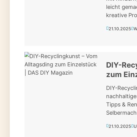
leicht gema
kreative Pro
21.10.2025
W
DIY-Recy
zum Ein
DIY-Recycli
nachhaltige
Tipps & Ren
Selbermach
21.10.2025
U