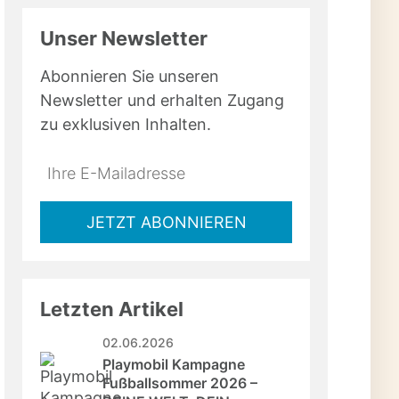
Unser Newsletter
Abonnieren Sie unseren
Newsletter und erhalten Zugang
zu exklusiven Inhalten.
Do
*Ihre
not
E-
fill
Mailadresse:
JETZT ABONNIEREN
this
field
Letzten Artikel
02.06.2026
Playmobil Kampagne 
Fußballsommer 2026 – 