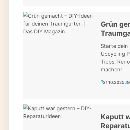
Grün gem
Traumga
Starte dein
Upcycling P
Tipps, Reno
machen!
21.10.2025
G
Kaputt w
Reparat