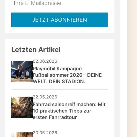
Do
*Ihre
not
E-
fill
Mailadresse:
JETZT ABONNIEREN
this
field
Letzten Artikel
02.06.2026
Playmobil Kampagne 
Fußballsommer 2026 – DEINE 
WELT. DEIN STADION.
22.05.2026
Fahrrad saisonreif machen: Mit 
10 praktischen Tipps zur 
ersten Fahrradtour
20.05.2026