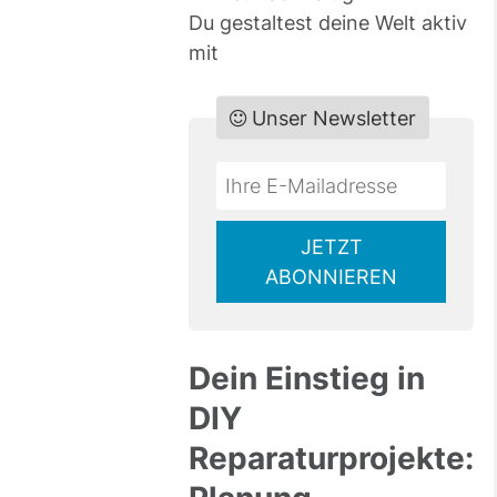
Du gestaltest deine Welt aktiv
mit
Unser Newsletter
Do
*Ihre
not
E-
fill
Mailadresse:
JETZT
this
ABONNIEREN
field
Dein Einstieg in
DIY
Reparaturprojekte: