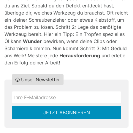
du ans Ziel. Sobald du den Defekt entdeckt hast,
überlege dir, welches Werkzeug du brauchst. Oft reicht
ein kleiner Schraubenzieher oder etwas Klebstoff, um
das Problem zu lösen. Schritt 2: Lege das benötigte
Werkzeug bereit. Hier ein Tipp: Ein Tropfen spezielles
Öl kann
Wunder
bewirken, wenn deine Clips oder
Scharniere klemmen. Nun kommt Schritt 3: Mit Geduld
ans Werk! Meistere jede
Herausforderung
und erlebe
den Erfolg deiner Arbeit!
Unser Newsletter
Do
*Ihre
not
E-
fill
Mailadresse:
JETZT ABONNIEREN
this
field