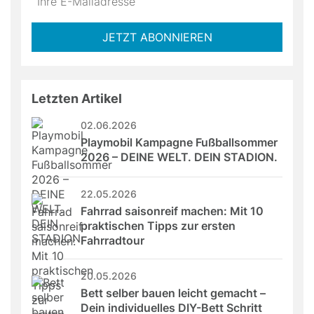
not
E-
fill
Mailadresse:
JETZT ABONNIEREN
this
field
Letzten Artikel
02.06.2026
Playmobil Kampagne Fußballsommer 
2026 – DEINE WELT. DEIN STADION.
22.05.2026
Fahrrad saisonreif machen: Mit 10 
praktischen Tipps zur ersten 
Fahrradtour
20.05.2026
Bett selber bauen leicht gemacht – 
Dein individuelles DIY-Bett Schritt 