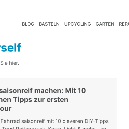
BLOG
BASTELN
UPCYCLING
GARTEN
REP
rself
Sie hier.
saisonreif machen: Mit 10
hen Tipps zur ersten
tour
Fahrrad saisonreif mit 10 cleveren DIY-Tipps
e Tour! Reifendruck, Kette, Licht & mehr – so