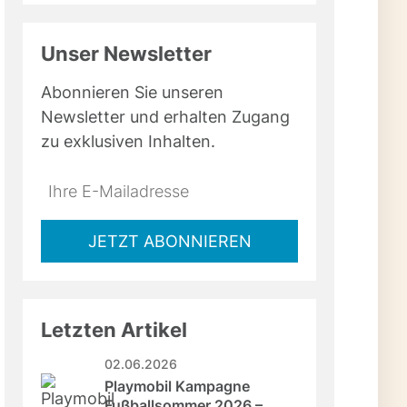
Unser Newsletter
Abonnieren Sie unseren
Newsletter und erhalten Zugang
zu exklusiven Inhalten.
Do
*Ihre
not
E-
fill
Mailadresse:
JETZT ABONNIEREN
this
field
Letzten Artikel
02.06.2026
Playmobil Kampagne 
Fußballsommer 2026 – 