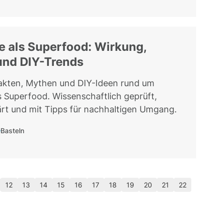
ze als Superfood: Wirkung,
und DIY-Trends
akten, Mythen und DIY-Ideen rund um
ls Superfood. Wissenschaftlich geprüft,
lärt und mit Tipps für nachhaltigen Umgang.
Basteln
12
13
14
15
16
17
18
19
20
21
22