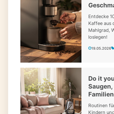
Geschma
Entdecke 10
Kaffee aus 
Mahlgrad, W
loslegen!
19.05.2026
Do it yo
Saugen,
Familien
Routinen fü
Kindern und