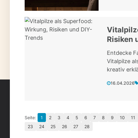
Vitalpil
Risiken 
Entdecke F
Vitalpilze a
kreativ erk
16.04.2026
1
2
3
4
5
6
7
8
9
10
11
23
24
25
26
27
28