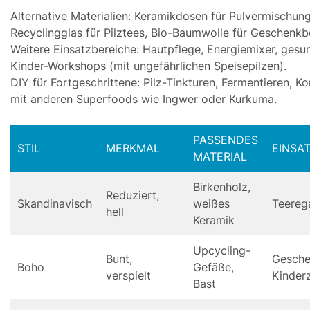
Alternative Materialien: Keramikdosen für Pulvermischun
Recyclingglas für Pilztees, Bio-Baumwolle für Geschenkb
Weitere Einsatzbereiche: Hautpflege, Energiemixer, gesu
Kinder-Workshops (mit ungefährlichen Speisepilzen).
DIY für Fortgeschrittene: Pilz-Tinkturen, Fermentieren, K
mit anderen Superfoods wie Ingwer oder Kurkuma.
PASSENDES
STIL
MERKMAL
EINSA
MATERIAL
Birkenholz,
Reduziert,
Skandinavisch
weißes
Teereg
hell
Keramik
Upcycling-
Bunt,
Gesche
Boho
Gefäße,
verspielt
Kinder
Bast