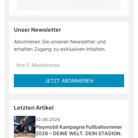
Unser Newsletter
Abonnieren Sie unseren Newsletter und
erhalten Zugang zu exklusiven Inhalten.
Do
*Ihre
not
E-
fill
Mailadresse:
JETZT ABONNIEREN
this
field
Letzten Artikel
02.06.2026
Playmobil Kampagne Fußballsommer 
2026 – DEINE WELT. DEIN STADION.