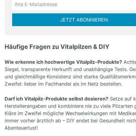
Do
*Ihre
not
E-
fill
Mailadresse:
JETZT ABONNIEREN
this
field
Häufige Fragen zu Vitalpilzen & DIY
Wie erkenne ich hochwertige Vitalpilz-Produkte?
Achte
Siegel, transparente Herkunft und unabhängige Tests. Ge
und gleichmäßige Konsistenz sind starke Qualitätsmerkm
Zweifel: lieber im Fachhandel als im Netz bestellen.
Darf ich Vitalpilz-Produkte selbst dosieren?
Setze auf k
Herstellerangaben und kombiniere nie zu viele Pilzarten g
Kläre im Zweifel mögliche Wechselwirkungen mit Medik
immer vorher ärztlich ab – DIY endet bei Gesundheit nich
Abenteuerlust!