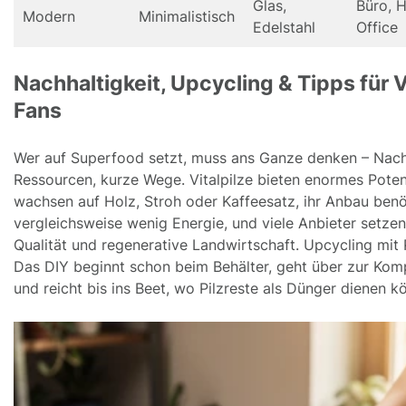
Glas,
Büro, 
Modern
Minimalistisch
Edelstahl
Office
Nachhaltigkeit, Upcycling & Tipps für V
Fans
Wer auf Superfood setzt, muss ans Ganze denken – Nachh
Ressourcen, kurze Wege. Vitalpilze bieten enormes Potenz
wachsen auf Holz, Stroh oder Kaffeesatz, ihr Anbau benö
vergleichsweise wenig Energie, und viele Anbieter setzen
Qualität und regenerative Landwirtschaft. Upcycling mit P
Das DIY beginnt schon beim Behälter, geht über zur Ko
und reicht bis ins Beet, wo Pilzreste als Dünger dienen k