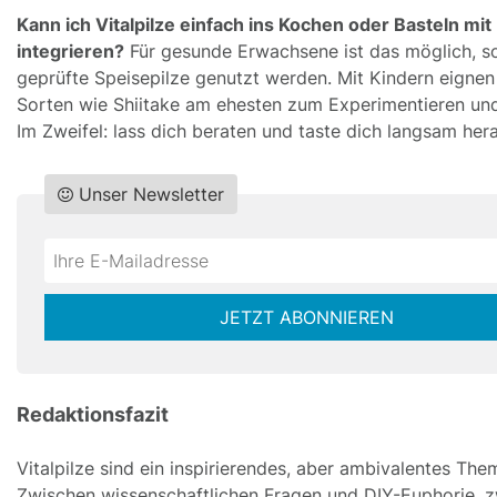
Kann ich Vitalpilze einfach ins Kochen oder Basteln mit
integrieren?
Für gesunde Erwachsene ist das möglich, s
geprüfte Speisepilze genutzt werden. Mit Kindern eignen
Sorten wie Shiitake am ehesten zum Experimentieren und
Im Zweifel: lass dich beraten und taste dich langsam hera
Unser Newsletter
Do
*Ihre
not
E-
fill
Mailadresse:
JETZT ABONNIEREN
this
field
Redaktionsfazit
Vitalpilze sind ein inspirierendes, aber ambivalentes The
Zwischen wissenschaftlichen Fragen und DIY-Euphorie, 