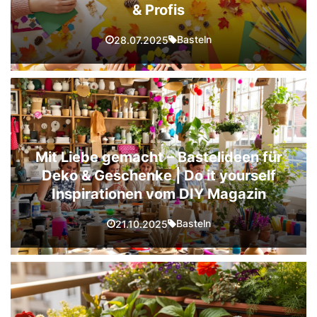
& Profis
Basteln
28.07.2025
Mit Liebe gemacht – Bastelideen für
Deko & Geschenke | Do it yourself
Inspirationen vom DIY Magazin
Basteln
21.10.2025