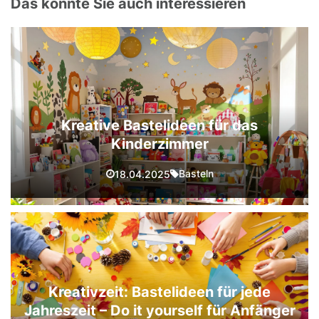
Das könnte Sie auch interessieren
Kreative Bastelideen für das
Kinderzimmer
Basteln
18.04.2025
Kreativzeit: Bastelideen für jede
Jahreszeit – Do it yourself für Anfänger