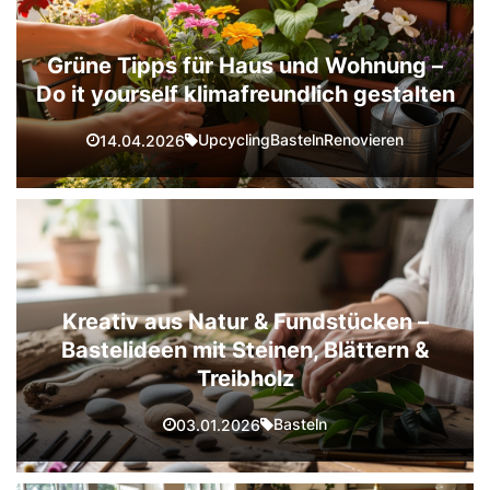
Grüne Tipps für Haus und Wohnung –
Do it yourself klimafreundlich gestalten
Upcycling
Basteln
Renovieren
14.04.2026
Kreativ aus Natur & Fundstücken –
Bastelideen mit Steinen, Blättern &
Treibholz
Basteln
03.01.2026