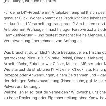
„bio“ klingt, ist auch risikofrei.
Für deine DIY-Projekte mit Vitalpilzen empfiehlt sich desh
genauer Blick: Woher kommt das Produkt? Sind Inhaltssto
Herkunft und Verarbeitung transparent? Am besten setzt
Anbieter mit Prüfsiegeln, nachhaltiger Forstwirtschaft od
Farmkultivierung – und testest zunächst kleine Mengen. D
Verantwortung übernehmen, von Anfang an!
Was brauchst du wirklich? Gute Bezugsquellen, frische o
getrocknete Pilze (z.B. Shiitake, Reishi, Chaga, Maitake),
Arbeitsfläche, Zubehör wie Gläser, Messer, Mörser oder M
Wie startest du strukturiert? Mit einer Checkliste, Planun
Rezepte oder Anwendungen, einem Zeitrahmen und – gan
der richtigen Schutzausrüstung (Handschuhe, ggf. Maske
Pulververarbeitung).
Welche Fehler solltest du vermeiden? Wildwuchs, unsiche
zu hohe Dosierung oder Eigenherstellung ohne Know-ho