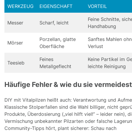
WERKZEUG
EIGENSCHAFT
VORTEIL
Feine Schnitte, sich
Messer
Scharf, leicht
Handhabung
Porzellan, glatte
Sanftes Mahlen oh
Mörser
Oberfläche
Verlust
Feines
Keine Partikel im Ge
Teesieb
Metallgeflecht
leichte Reinigung
Häufige Fehler & wie du sie vermeidest
DIY mit Vitalpilzen heißt auch: Verantwortung und Aufme
Klassische Stolperfallen sind die Wahl billiger, nicht gepr
Produkte, Überdosierung („viel hilft viel!“ – leider nein), d
Vermischung unbekannter Pilzarten oder falsche Lagerun
Community-Tipps hört, plant sicherer: Schau nach