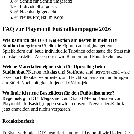
✅ Schritt für Schritt umgesetzt
✅ Individuell angepasst
✅ Nachhaltig gedacht
✅ Neues Projekt im Kopf
FAQ zur Playmobil Fußballkampagne 2026
Wie kann ich die DFB-Kollektion am besten in mein DIY-
Stadion integrieren?
Stelle die Figuren auf originalgetreuen
Spielfeldern auf, baue individuelle Tribünen oder statte die Stars mit
selbstgebastelten Accessoires wie Bannern und Fanartikeln aus.
Welche Materialien eignen sich für Upcycling beim
Stadionbau?
Karton, Altglas und Stoffreste sind hervorragend – sie
lassen sich flexibel verarbeiten, sind leicht zu bemalen und bringen
ein Stück Nachhaltigkeit in jedes DIY-Projekt.
Wo finde ich neue Bastelideen für den Fußballsommer?
Regelmäßig in DIY-Magazinen, auf Social Media Kanälen von
Playmobil, in Bastelgruppen sowie in unserer Newsletter-Rubrik –
jetzt anmelden und nichts verpassen!
Redaktionsfazit
Fußball verbindet, DIY inspiriert, und mit Playmobil wird jeder Tag