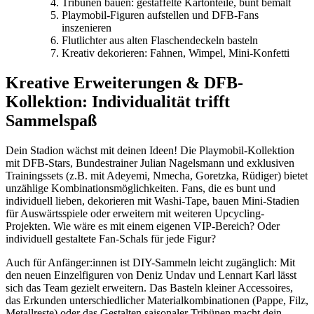
Tribünen bauen: gestaffelte Kartonteile, bunt bemalt
Playmobil-Figuren aufstellen und DFB-Fans
inszenieren
Flutlichter aus alten Flaschendeckeln basteln
Kreativ dekorieren: Fahnen, Wimpel, Mini-Konfetti
Kreative Erweiterungen & DFB-
Kollektion: Individualität trifft
Sammelspaß
Dein Stadion wächst mit deinen Ideen! Die Playmobil-Kollektion
mit DFB-Stars, Bundestrainer Julian Nagelsmann und exklusiven
Trainingssets (z.B. mit Adeyemi, Nmecha, Goretzka, Rüdiger) bietet
unzählige Kombinationsmöglichkeiten. Fans, die es bunt und
individuell lieben, dekorieren mit Washi-Tape, bauen Mini-Stadien
für Auswärtsspiele oder erweitern mit weiteren Upcycling-
Projekten. Wie wäre es mit einem eigenen VIP-Bereich? Oder
individuell gestaltete Fan-Schals für jede Figur?
Auch für Anfänger:innen ist DIY-Sammeln leicht zugänglich: Mit
den neuen Einzelfiguren von Deniz Undav und Lennart Karl lässt
sich das Team gezielt erweitern. Das Basteln kleiner Accessoires,
das Erkunden unterschiedlicher Materialkombinationen (Pappe, Filz,
Metallreste) oder das Gestalten saisonaler Tribünen macht dein