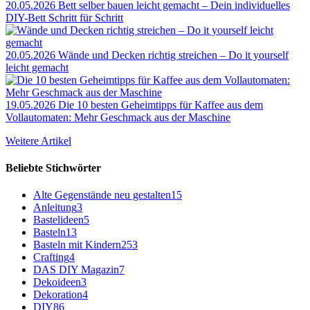
20.05.2026
Bett selber bauen leicht gemacht – Dein individuelles
DIY-Bett Schritt für Schritt
20.05.2026
Wände und Decken richtig streichen – Do it yourself
leicht gemacht
19.05.2026
Die 10 besten Geheimtipps für Kaffee aus dem
Vollautomaten: Mehr Geschmack aus der Maschine
Weitere Artikel
Beliebte Stichwörter
Alte Gegenstände neu gestalten
15
Anleitung
3
Bastelideen
5
Basteln
13
Basteln mit Kindern
253
Crafting
4
DAS DIY Magazin
7
Dekoideen
3
Dekoration
4
DIY
86