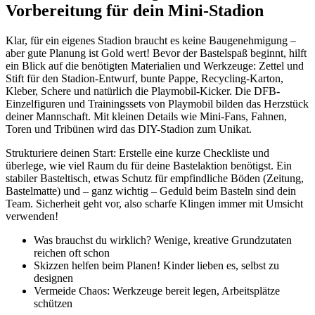
Vorbereitung für dein Mini-Stadion
Klar, für ein eigenes Stadion braucht es keine Baugenehmigung –
aber gute Planung ist Gold wert! Bevor der Bastelspaß beginnt, hilft
ein Blick auf die benötigten Materialien und Werkzeuge: Zettel und
Stift für den Stadion-Entwurf, bunte Pappe, Recycling-Karton,
Kleber, Schere und natürlich die Playmobil-Kicker. Die DFB-
Einzelfiguren und Trainingssets von Playmobil bilden das Herzstück
deiner Mannschaft. Mit kleinen Details wie Mini-Fans, Fahnen,
Toren und Tribünen wird das DIY-Stadion zum Unikat.
Strukturiere deinen Start: Erstelle eine kurze Checkliste und
überlege, wie viel Raum du für deine Bastelaktion benötigst. Ein
stabiler Basteltisch, etwas Schutz für empfindliche Böden (Zeitung,
Bastelmatte) und – ganz wichtig – Geduld beim Basteln sind dein
Team. Sicherheit geht vor, also scharfe Klingen immer mit Umsicht
verwenden!
Was brauchst du wirklich? Wenige, kreative Grundzutaten
reichen oft schon
Skizzen helfen beim Planen! Kinder lieben es, selbst zu
designen
Vermeide Chaos: Werkzeuge bereit legen, Arbeitsplätze
schützen