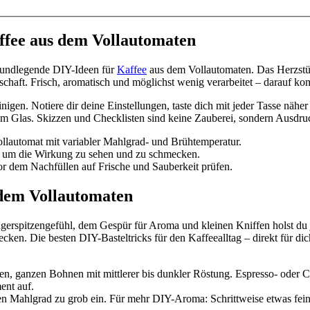
ffee aus dem Vollautomaten
 grundlegende DIY-Ideen für
Kaffee
aus dem Vollautomaten. Das Herzstü
chaft. Frisch, aromatisch und möglichst wenig verarbeitet – darauf ko
gen. Notiere dir deine Einstellungen, taste dich mit jeder Tasse näher 
m Glas. Skizzen und Checklisten sind keine Zauberei, sondern Ausdruck
ollautomat mit variabler Mahlgrad- und Brühtemperatur.
n, um die Wirkung zu sehen und zu schmecken.
r dem Nachfüllen auf Frische und Sauberkeit prüfen.
 dem Vollautomaten
gerspitzengefühl, dem Gespür für Aroma und kleinen Kniffen holst du j
cken. Die besten DIY-Basteltricks für den Kaffeealltag – direkt für di
hen, ganzen Bohnen mit mittlerer bis dunkler Röstung. Espresso- ode
ent auf.
den Mahlgrad zu grob ein. Für mehr DIY-Aroma: Schrittweise etwas fein