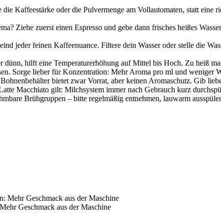
 Kaffeestärke oder die Pulvermenge am Vollautomaten, statt eine ries
a? Ziehe zuerst einen Espresso und gebe dann frisches heißes Wasser 
eind jeder feinen Kaffeenuance. Filtere dein Wasser oder stelle die Was
r dünn, hilft eine Temperaturerhöhung auf Mittel bis Hoch. Zu heiß macht
sen. Sorge lieber für Konzentration: Mehr Aroma pro ml und weniger W
Bohnenbehälter bietet zwar Vorrat, aber keinen Aromaschutz. Gib lieber
tte Macchiato gilt: Milchsystem immer nach Gebrauch kurz durchspül
mbare Brühgruppen – bitte regelmäßig entnehmen, lauwarm ausspülen u
: Mehr Geschmack aus der Maschine