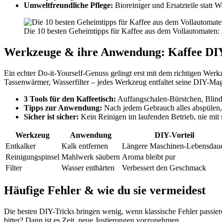
Umweltfreundliche Pflege:
Bioreiniger und Ersatzteile statt 
Die 10 besten Geheimtipps für Kaffee aus dem Vollautomaten
Werkzeuge & ihre Anwendung: Kaffee DIY
Ein echter Do-it-Yourself-Genuss gelingt erst mit dem richtigen Werk
Tassenwärmer, Wasserfilter – jedes Werkzeug entfaltet seine DIY-M
3 Tools für den Kaffeetisch:
Auffangschalen-Bürstchen, Blinds
Tipps zur Anwendung:
Nach jedem Gebrauch alles abspülen,
Sicher ist sicher:
Kein Reinigen im laufenden Betrieb, nie mit
Werkzeug
Anwendung
DIY-Vorteil
Entkalker
Kalk entfernen
Längere Maschinen-Lebensdau
Reinigungspinsel
Mahlwerk säubern
Aroma bleibt pur
Filter
Wasser enthärten
Verbessert den Geschmack
Häufige Fehler & wie du sie vermeidest
Die besten DIY-Tricks bringen wenig, wenn klassische Fehler passie
bitter? Dann ist es Zeit, neue Justierungen vorzunehmen.