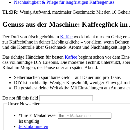
Nachhaltigkeit & Pflege für langfristigen Kaffeegenuss
TL;DR:
Wenig Aufwand, maximaler Geschmack: Mit den 10 Geheim
Genuss aus der Maschine: Kaffeeglück im 
Der Duft von frisch gebrühtem
Kaffee
weckt nicht nur den Geist; er 
zur Kaffeebühne in deiner Lieblingsküche – vor allem, wenn Bohnen, 
und die Kontrolle über Geschmack, Aroma und Nachhaltigkeit liegt be
Das richtige Händchen für besten
Kaffee
beginnt schon vor dem Einsc
das vollmundige DIY-Erlebnis. Die moderne Technik unterstützt, abe
Ritual im Morgen, der Pause oder am späten Abend.
Selbermachen spart bares Geld – auf Dauer und pro Tasse.
DIY ist nachhaltig: Weniger Kapselmüll, weniger Einweg-Prod
Du gestaltest deine Welt aktiv: Mit Einstellungen am Automate
Do not fill this field
Unser Newsletter
*Ihre E-Mailadresse:
Ist ungültig
Jetzt abonnieren