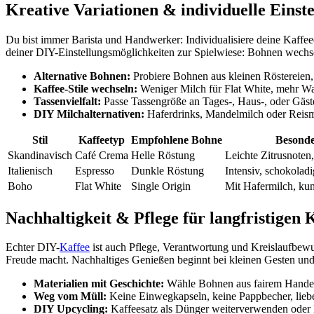
Kreative Variationen & individuelle Einst
Du bist immer Barista und Handwerker: Individualisiere deine Kaffe
deiner DIY-Einstellungsmöglichkeiten zur Spielwiese: Bohnen wechseln
Alternative Bohnen:
Probiere Bohnen aus kleinen Röstereien, l
Kaffee-Stile wechseln:
Weniger Milch für Flat White, mehr Wa
Tassenvielfalt:
Passe Tassengröße an Tages-, Haus-, oder Gäs
DIY Milchalternativen:
Haferdrinks, Mandelmilch oder Reismi
Stil
Kaffeetyp
Empfohlene Bohne
Besonde
Skandinavisch
Café Crema
Helle Röstung
Leichte Zitrusnoten,
Italienisch
Espresso
Dunkle Röstung
Intensiv, schokoladi
Boho
Flat White
Single Origin
Mit Hafermilch, kuns
Nachhaltigkeit & Pflege für langfristigen 
Echter DIY-
Kaffee
ist auch Pflege, Verantwortung und Kreislaufbew
Freude macht. Nachhaltiges Genießen beginnt bei kleinen Gesten und 
Materialien mit Geschichte:
Wähle Bohnen aus fairem Handel,
Weg vom Müll:
Keine Einwegkapseln, keine Pappbecher, lieber
DIY Upcycling:
Kaffeesatz als Dünger weiterverwenden oder DI