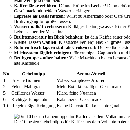
Mahlwerk geschont bleibt.
Kaffeestärke erhöhen:
Dünne Brühe im Becher? Dann erhöhe die
Geschmack mit heißem Wasser verlängern.
Espresso als Basis nutzen:
Willst du Americano oder Café Crem
Brühvorgang für große Tassen.
Wasserqualität verbessern:
Kalkiges Leitungswasser ist der F
Lebensdauer der Maschine.
Brühtemperatur im Blick behalten:
Ist dein Kaffee sauer ode
Kleine Tassen wählen:
Klassische Fehlerquelle: Zu große Tas
Bohnen frisch lagern statt als Großvorrat:
Der vollbepackte 
Milchsystem täglich reinigen:
Für cremigen Cappuccino und La
Brühgruppe sauber halten:
Viele Maschinen bieten herausneh
alte Kaffeeöle.
No.
Geheimtipp
Aroma-Vorteil
1
Frische Bohnen
Volles, komplexes Aroma
2
Feiner Mahlgrad
Mehr Extrakt, kräftiger Geschmack
5
Gefiltertes Wasser
Klare, feine Nuancen
6
Richtige Temperatur
Balancierter Geschmack
10
Regelmäßige Reinigung
Keine Bitterstoffe, konstante Qualität
Die 10 besten Geheimtipps für Kaffee aus dem Vollautomaten