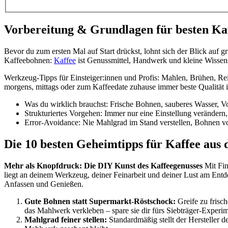
Vorbereitung & Grundlagen für besten Ka
Bevor du zum ersten Mal auf Start drückst, lohnt sich der Blick auf
Kaffeebohnen:
Kaffee
ist Genussmittel, Handwerk und kleine Wissens
Werkzeug-Tipps für Einsteiger:innen und Profis: Mahlen, Brühen, Reini
morgens, mittags oder zum Kaffeedate zuhause immer beste Qualität i
Was du wirklich brauchst: Frische Bohnen, sauberes Wasser, V
Strukturiertes Vorgehen: Immer nur eine Einstellung veränder
Error-Avoidance: Nie Mahlgrad im Stand verstellen, Bohnen vo
Die 10 besten Geheimtipps für Kaffee aus
Mehr als Knopfdruck: Die DIY Kunst des Kaffeegenusses
Mit Fin
liegt an deinem Werkzeug, deiner Feinarbeit und deiner Lust am Entde
Anfassen und Genießen.
Gute Bohnen statt Supermarkt-Röstschock:
Greife zu frisc
das Mahlwerk verkleben – spare sie dir fürs Siebträger-Experim
Mahlgrad feiner stellen:
Standardmäßig stellt der Hersteller 