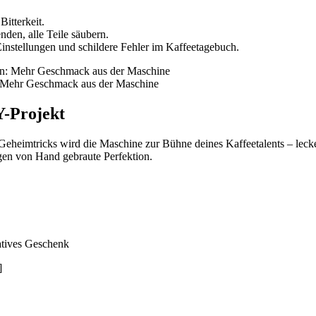
itterkeit.
den, alle Teile säubern.
Einstellungen und schildere Fehler im Kaffeetagebuch.
: Mehr Geschmack aus der Maschine
Y-Projekt
eheimtricks wird die Maschine zur Bühne deines Kaffeetalents – lecker
gen von Hand gebraute Perfektion.
atives Geschenk
]