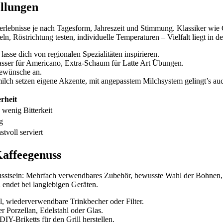
ellungen
eerlebnisse je nach Tagesform, Jahreszeit und Stimmung. Klassiker wie
, Röstrichtung testen, individuelle Temperaturen – Vielfalt liegt in d
asse dich von regionalen Spezialitäten inspirieren.
sser für Americano, Extra-Schaum für Latte Art Übungen.
tewünsche an.
lch setzen eigene Akzente, mit angepasstem Milchsystem gelingt’s auc
rheit
 wenig Bitterkeit
g
tvoll serviert
Kaffeegenuss
usstsein: Mehrfach verwendbares Zubehör, bewusste Wahl der Bohnen,
endet bei langlebigen Geräten.
 wiederverwendbare Trinkbecher oder Filter.
 Porzellan, Edelstahl oder Glas.
Y-Briketts für den Grill herstellen.