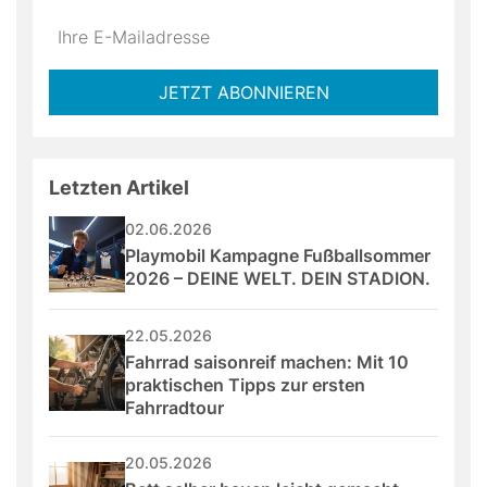
Do
*Ihre
not
E-
fill
Mailadresse:
JETZT ABONNIEREN
this
field
Letzten Artikel
02.06.2026
Playmobil Kampagne Fußballsommer 
2026 – DEINE WELT. DEIN STADION.
22.05.2026
Fahrrad saisonreif machen: Mit 10 
praktischen Tipps zur ersten 
Fahrradtour
20.05.2026