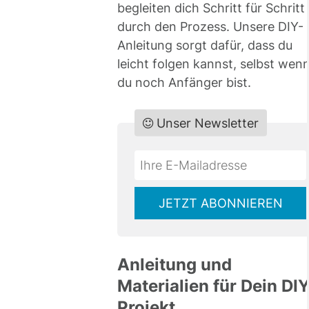
begleiten dich Schritt für Schritt
durch den Prozess. Unsere DIY-
Anleitung sorgt dafür, dass du
leicht folgen kannst, selbst wen
du noch Anfänger bist.
Unser Newsletter
Do
*Ihre
not
E-
fill
Mailadresse:
JETZT ABONNIEREN
this
field
Anleitung und
Materialien für Dein DIY
Projekt