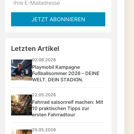
Do
*Ihre
not
E-
t
fill
Mailadresse:
u
JETZT ABONNIEREN
this
field
Letzten Artikel
g,
02.06.2026
Playmobil Kampagne 
Fußballsommer 2026 – DEINE 
WELT. DEIN STADION.
22.05.2026
Fahrrad saisonreif machen: Mit 
ine
10 praktischen Tipps zur 
ersten Fahrradtour
du
20.05.2026