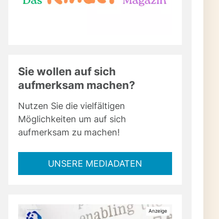
,
Sie wollen auf sich
 da
aufmerksam machen?
d,
Nutzen Sie die vielfältigen
r
Möglichkeiten um auf sich
aufmerksam zu machen!
ll
s
UNSERE MEDIADATEN
e