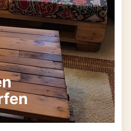
en
rfen