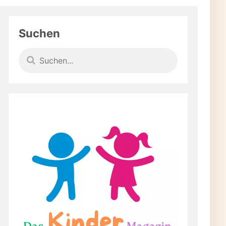
ten
Suchen
in
e