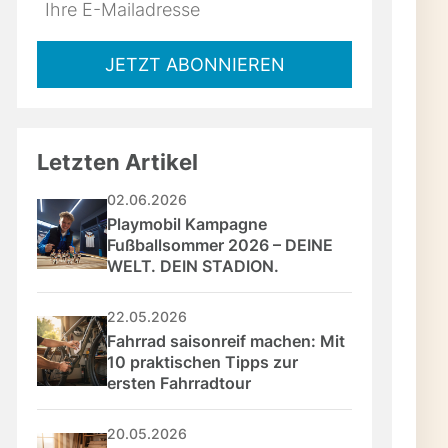
Do
*Ihre
not
E-
fill
Mailadresse:
JETZT ABONNIEREN
this
field
Letzten Artikel
02.06.2026
Playmobil Kampagne 
Fußballsommer 2026 – DEINE 
WELT. DEIN STADION.
22.05.2026
Fahrrad saisonreif machen: Mit 
10 praktischen Tipps zur 
ersten Fahrradtour
20.05.2026