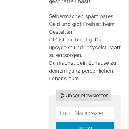
geschaffen hast!
Selbermachen spart bares
Geld und gibt Freiheit beim
Gestalten.
DIY ist nachhaltig: Du
upcycelst und recycelst, statt
zu entsorgen.
Du machst dein Zuhause zu
deinem ganz persönlichen
Lebensraum.
Unser Newsletter
Do
*Ihre
not
E-
fill
Mailadresse:
JETZT