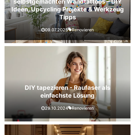
selbstgemachten Wandtattoos – DIY
Ideen, Upcycling Projekte & Werkzeug
Tipps
Renovieren
09.07.2025
DIY tapezieren - Raufaser als
einfachste Lösung
Renovieren
29.10.2024