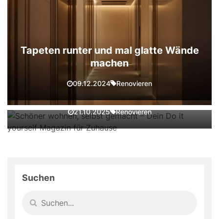
Tapeten runter und mal glatte Wände
machen
Schöner wohnen, selbst gemacht –
Dein Do it yourself Magazin für
Renovieren
09.12.2024
Zuhause
Renovieren
21.10.2025
Suchen