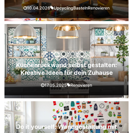
Upcycling
Basteln
Renovieren
10.04.2026
Küchenrückwand selbst gestalten:
Kreative Ideen für dein Zuhause
Renovieren
17.05.2025
Do it yourself: Wandgestaltung mit