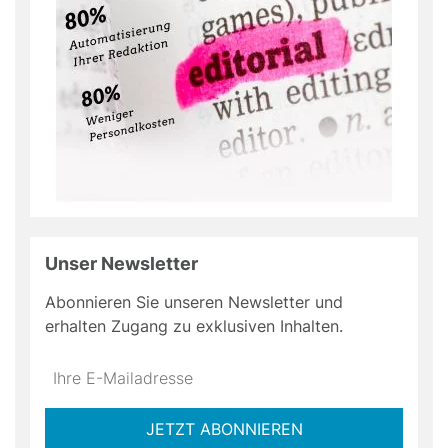
Unser Newsletter
Abonnieren Sie unseren Newsletter und
erhalten Zugang zu exklusiven Inhalten.
Do
*Ihre
not
E-
fill
Mailadresse:
JETZT ABONNIEREN
this