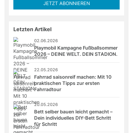
JETZT ABONNIEREN
this
field
Letzten Artikel
02.06.2026
Playmobil Kampagne Fußballsommer 
2026 – DEINE WELT. DEIN STADION.
22.05.2026
Fahrrad saisonreif machen: Mit 10 
praktischen Tipps zur ersten 
Fahrradtour
20.05.2026
Bett selber bauen leicht gemacht – 
Dein individuelles DIY-Bett Schritt 
für Schritt