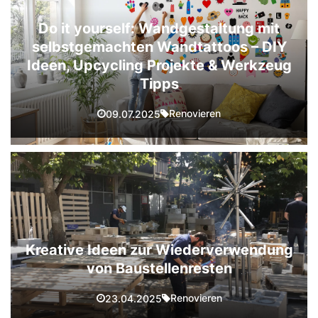
Do it yourself: Wandgestaltung mit
selbstgemachten Wandtattoos – DIY
Ideen, Upcycling Projekte & Werkzeug
Tipps
Renovieren
09.07.2025
Kreative Ideen zur Wiederverwendung
von Baustellenresten
Renovieren
23.04.2025