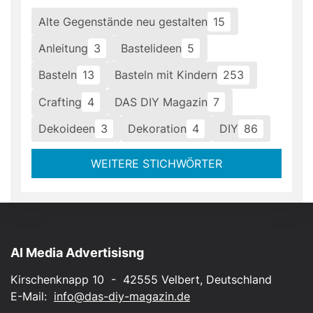
Alte Gegenstände neu gestalten
15
Anleitung
3
Bastelideen
5
Basteln
13
Basteln mit Kindern
253
Crafting
4
DAS DIY Magazin
7
Dekoideen
3
Dekoration
4
DIY
86
WEITERE STICHWÖRTER
AI Media Advertisisng
Kirschenknapp 10 - 42555 Velbert, Deutschland
E-Mail:
info@das-diy-magazin.de