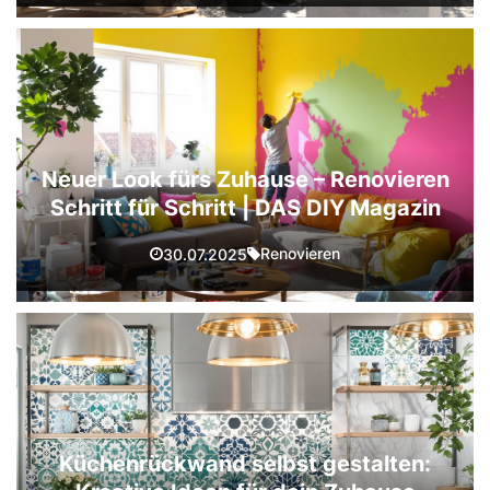
Neuer Look fürs Zuhause – Renovieren
Schritt für Schritt | DAS DIY Magazin
Renovieren
30.07.2025
Küchenrückwand selbst gestalten: