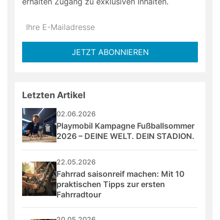
erhalten Zugang zu exklusiven Inhalten.
Do
*Ihre
not
E-
fill
Mailadresse:
JETZT ABONNIEREN
this
field
Letzten Artikel
02.06.2026
Playmobil Kampagne Fußballsommer 
2026 – DEINE WELT. DEIN STADION.
22.05.2026
Fahrrad saisonreif machen: Mit 10 
praktischen Tipps zur ersten 
Fahrradtour
20.05.2026