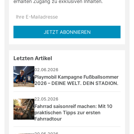
erhalten Zugang zu exklusiven Inhalten.
Do
*Ihre
not
E-
fill
Mailadresse:
JETZT ABONNIEREN
this
field
Letzten Artikel
02.06.2026
Playmobil Kampagne Fußballsommer 
2026 – DEINE WELT. DEIN STADION.
22.05.2026
Fahrrad saisonreif machen: Mit 10 
praktischen Tipps zur ersten 
Fahrradtour
20.05.2026