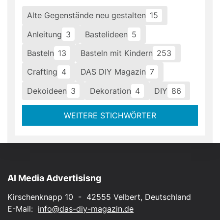
Alte Gegenstände neu gestalten
15
Anleitung
3
Bastelideen
5
Basteln
13
Basteln mit Kindern
253
Crafting
4
DAS DIY Magazin
7
Dekoideen
3
Dekoration
4
DIY
86
WEITERE STICHWÖRTER
AI Media Advertisisng
Kirschenknapp 10 - 42555 Velbert, Deutschland
E-Mail:
info@das-diy-magazin.de