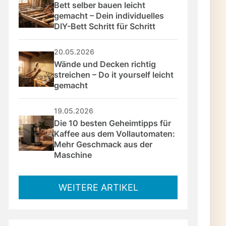
Bett selber bauen leicht 
gemacht – Dein individuelles 
ier, Hilfsanschlag,
DIY-Bett Schritt für Schritt
chend Licht sichern
20.05.2026
 und spart Zeit
Wände und Decken richtig 
streichen – Do it yourself leicht 
gemacht
t –
leifhilfe &
19.05.2026
im Einsatz
Die 10 besten Geheimtipps für 
Kaffee aus dem Vollautomaten: 
Mehr Geschmack aus der 
n: Mit jeder
Maschine
ie Präzision. Hier wird
ende Anleitung begleitet
WEITERE ARTIKEL
r vollendeten Kante.
Basteln mit Kindern oder
emacht!