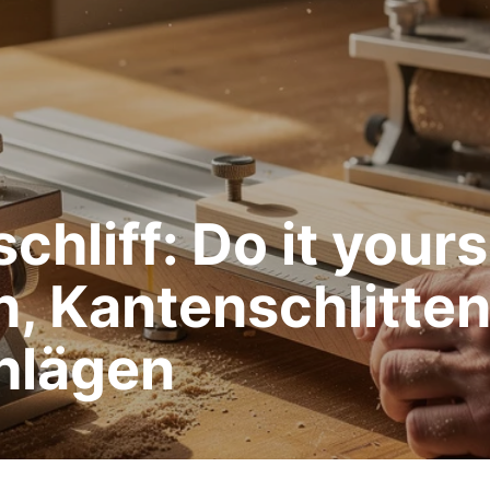
hliff: Do it yours
en, Kantenschlitten
hlägen