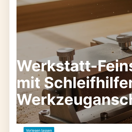
Werkstatt-Feinsc
mit Schleifhilf
Werkzeugansc