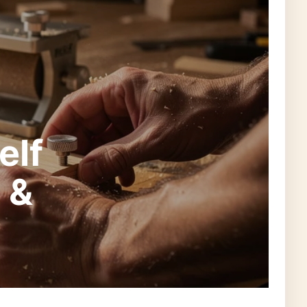
elf
 &