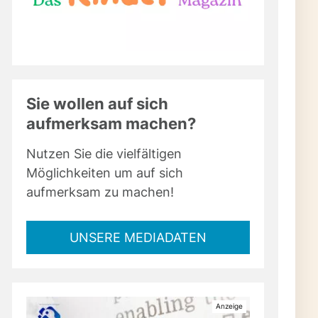
rahl der Werkstatt – so
Feinschliff an. Holz
nter deinen Händen, die
u. DIY bedeutet hier: Du
Sie wollen auf sich
dest, ganz nach deinem
aufmerksam machen?
fhilfe & cleveren
Nutzen Sie die vielfältigen
ndwerkskunst auf
Möglichkeiten um auf sich
als nur glatte
aufmerksam zu machen!
e und die Freude am
UNSERE MEDIADATEN
es ist Ritual,
le. Du sparst Geld,
g. Jedes Projekt trägt
chhaltige Freude – ob