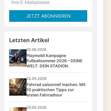
Do
*Ihre
chliff
not
E-
fill
Mailadresse:
JETZT ABONNIEREN
this
Materialcheck und
field
ifklötze, Winkel-
nschlitten sorgen für
Letzten Artikel
ren, was entstehen soll:
eiben. Dein Ziel:
02.06.2026
den.
Playmobil Kampagne 
Fußballsommer 2026 – DEINE 
WELT. DEIN STADION.
– Sicherheit zuerst!
leuchtet. Das Holz wird
22.05.2026
die Schnittkanten
Fahrrad saisonreif machen: Mit 
zeuge liegen griffbereit,
10 praktischen Tipps zur 
hrungswinkel. So wächst
ersten Fahrradtour
– stressfrei,
20.05.2026