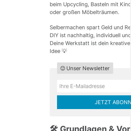
beim Upcycling, Basteln mit Kin
oder großen Möbelträumen.
Selbermachen spart Geld und Re
DIY ist nachhaltig, individuell un
Deine Werkstatt ist dein kreative
Idee 💡
Unser Newsletter
Do
*Ihre
not
E-
fill
Mailadresse:
JETZT ABONN
this
field
🛠️ Grundlagen & Vor