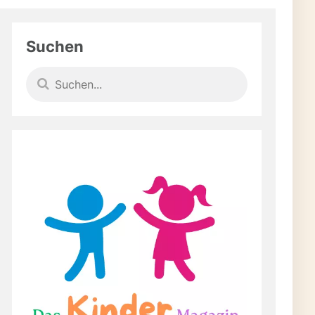
inuten
Suchen
en Werkstatt-Feinschliff
itten & Schleifhilfe
en
rkstatt-Alltag
eren
fekte DIY-Oberflächen.
ng deine Werkstatt auf
liff – warum
hleifhilfen so