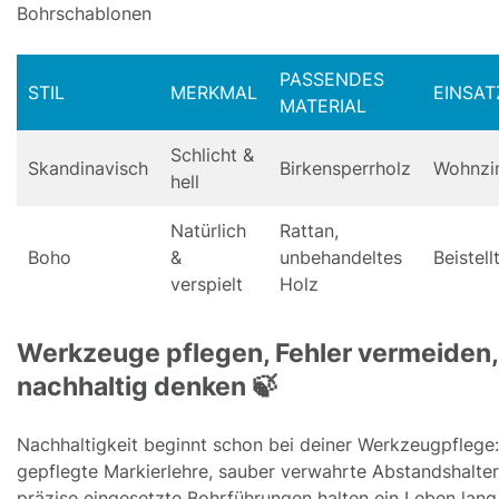
Bohrschablonen
PASSENDES
STIL
MERKMAL
EINSAT
MATERIAL
Schlicht &
Skandinavisch
Birkensperrholz
Wohnzi
hell
Natürlich
Rattan,
Boho
&
unbehandeltes
Beistell
verspielt
Holz
Werkzeuge pflegen, Fehler vermeiden,
nachhaltig denken 🍃
Nachhaltigkeit beginnt schon bei deiner Werkzeugpflege
gepflegte Markierlehre, sauber verwahrte Abstandshalte
präzise eingesetzte Bohrführungen halten ein Leben lang.