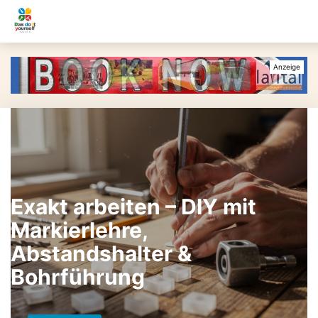
Exakt arbeiten – DIY mit
Markierlehre,
Abstandshalter &
Bohrführung