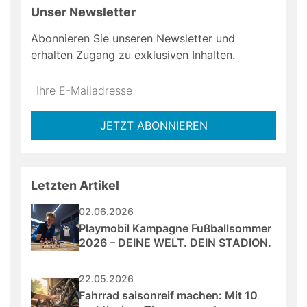
Unser Newsletter
Abonnieren Sie unseren Newsletter und
erhalten Zugang zu exklusiven Inhalten.
Do
*Ihre
not
E-
fill
Mailadresse:
JETZT ABONNIEREN
this
field
Letzten Artikel
02.06.2026
Playmobil Kampagne Fußballsommer 
2026 – DEINE WELT. DEIN STADION.
22.05.2026
Fahrrad saisonreif machen: Mit 10 