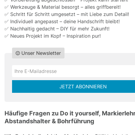
✅ Werkzeuge & Material besorgt – alles griffbereit!
✅ Schritt für Schritt umgesetzt – mit Liebe zum Detail!
✅ Individuell angepasst – deine Handschrift bleibt!
✅ Nachhaltig gedacht – DIY für mehr Zukunft!
✅ Neues Projekt im Kopf – Inspiration pur!
Unser Newsletter
Do
*Ihre
not
E-
fill
Mailadresse:
JETZT ABONNIEREN
this
field
Häufige Fragen zu Do it yourself, Markierlehr
Abstandshalter & Bohrführung