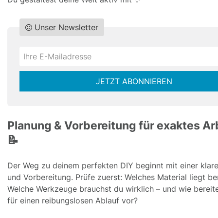
Unser Newsletter
Do
*Ihre
not
E-
fill
Mailadresse:
JETZT ABONNIEREN
this
field
Planung & Vorbereitung für exaktes Ar
📝
Der Weg zu deinem perfekten DIY beginnt mit einer klar
und Vorbereitung. Prüfe zuerst: Welches Material liegt be
Welche Werkzeuge brauchst du wirklich – und wie bereite
für einen reibungslosen Ablauf vor?