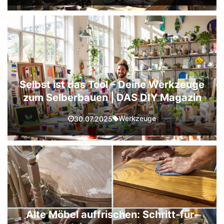
Selbst ist das Tool – Deine Werkzeuge
zum Selberbauen | DAS DIY Magazin
Werkzeuge
30.07.2025
Alte Möbel auffrischen: Schritt-für-