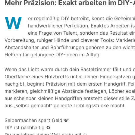
Mehr Präzision: Exakt arbeiten im DIY-A
W
er regelmäßig DIY betreibt, kennt die Geheimn
handwerklicher Perfektion. Exaktes Arbeiten is
eine Frage von Talent, sondern das Resultat ei
Vorbereitung, ruhiger Hände und cleverer Tools: Markierl
Abstandshalter und Bohrführungen gehören zu den wicht
Helfern für gelungene DIY-Ideen im Alltag.
Wenn das Licht warm durch dein Bastelzimmer fällt und 
Oberfläche eines Holzbretts unter deinen Fingerspitzen g
nachgibt, beginnt Präzision mit dem ersten Handgriff. Fei
markieren, gleichmäßige Abstände festlegen, Löcher exa
aus scheinbar kleinen Handgriffen entsteht dieser stille Z
aus „selbst gemacht“ geliebte Lieblingsstücke macht.
Selbermachen spart Geld 💸
DIY ist nachhaltig ♻️
Du gestaltest deine Welt aktiv mit ✨