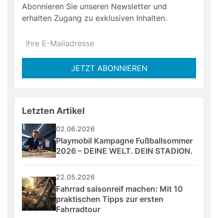
Abonnieren Sie unseren Newsletter und
erhalten Zugang zu exklusiven Inhalten.
Do
*Ihre
not
E-
fill
Mailadresse:
JETZT ABONNIEREN
this
field
Letzten Artikel
02.06.2026
Playmobil Kampagne Fußballsommer 
2026 – DEINE WELT. DEIN STADION.
22.05.2026
Fahrrad saisonreif machen: Mit 10 
praktischen Tipps zur ersten 
Fahrradtour