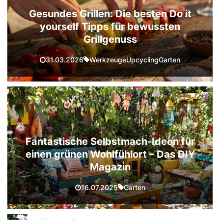
Gesundes Grillen: Die besten Do it
yourself Tipps für bewussten
Grillgenuss
Werkzeuge
Upcycling
Garten
31.03.2026
Fantastische Selbstmach-Ideen für
einen grünen Wohlfühlort – Das DIY
Magazin
Garten
16.07.2025