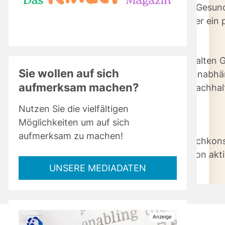
bei Fleisch auf dem Rost – mit gemischtem Ruf: Gesu
egern und Fett. Doch das muss nicht sein. Wer ein p
-Stunden voller Geschmack und Kreativität.
en Zutaten werden wahre Gaumenfreuden, aus alten G
Sie wollen auf sich
rillen so wertvoll macht? Du sparst Geld, bist unabh
aufmerksam machen?
st deinen Genuss selbst – und kannst dabei Nachhalti
Nutzen Sie die vielfältigen
Möglichkeiten um auf sich
 schon bei der Planung und Materialwahl
aufmerksam zu machen!
r Müll, mehr natürliche Zutaten, bewusster Fleischko
us der Passivität – du gestaltest jede BBQ-Session akti
UNSERE MEDIADATEN