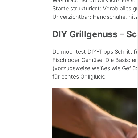
Was brauchst du wirklich? Fleisc
Starte strukturiert: Vorab alles
Unverzichtbar: Handschuhe, hitz
DIY Grillgenuss – S
Du möchtest DIY-Tipps Schritt f
Fisch oder Gemüse. Die Basis: er
(vorzugsweise weißes wie Geflüg
für echtes Grillglück: