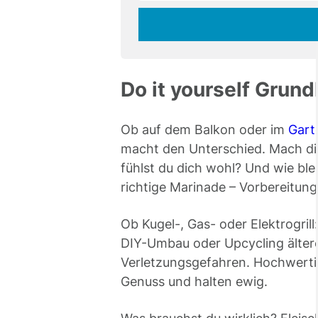
fill
Mailadresse:
this
field
Do it yourself Grund
Ob auf dem Balkon oder im
Gart
macht den Unterschied. Mach dir
fühlst du dich wohl? Und wie ble
richtige Marinade – Vorbereitung
Ob Kugel-, Gas- oder Elektrogril
DIY-Umbau oder Upcycling ältere
Verletzungsgefahren. Hochwert
Genuss und halten ewig.