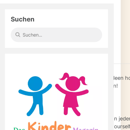
•
z 2026
7 Minuten
Suchen
 in die Saison
reitung, Material & Planung
chritt zum guten Geschmack
svolle Erweiterungen
g beim BBQ
gesunden Methoden und kreativen Upcycling-Ideen ho
n – gesünder grillen und eigene Projekte starten!
o startest du in die Saison
nde werden länger – und plötzlich duftet es von jeder
innerungen und gehört zu den schönsten Do it yours