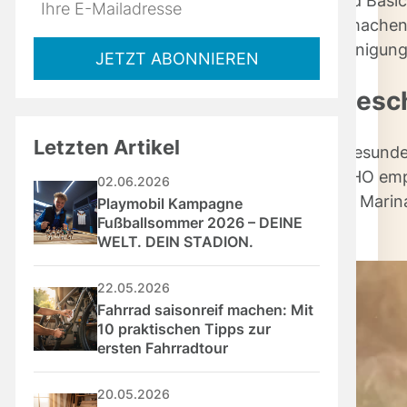
Do
*Ihre
h/Fisch, viel Gemüse, innovative Marinaden und Basics
not
E-
 griffbereit aufbauen, Skizze für DIY-Umbauten mache
fill
Mailadresse:
ebeständige Unterlage, gute Bürste für die Reinigun
JETZT ABONNIEREN
this
chritt-für-Schritt zum guten Ges
field
Letzten Artikel
ür Schritt? Mit etwas Know-how zauberst du gesunde 
st Hitze, dann entspannter Garprozess. Die WHO empfi
02.06.2026
el), dafür mehr buntes Gemüse und raffinierte Marin
Playmobil Kampagne 
Fußballsommer 2026 – DEINE 
WELT. DEIN STADION.
22.05.2026
Fahrrad saisonreif machen: Mit 
10 praktischen Tipps zur 
ersten Fahrradtour
20.05.2026