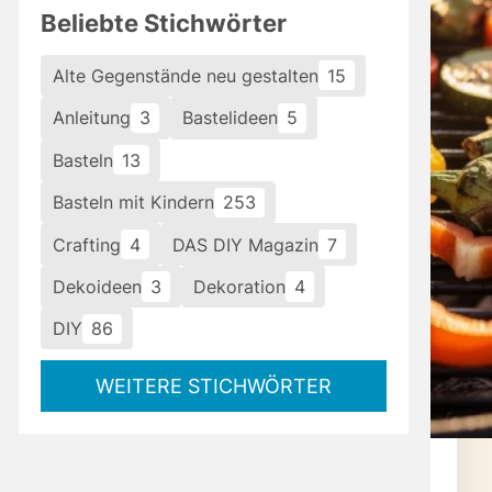
Beliebte Stichwörter
Alte Gegenstände neu gestalten
15
Anleitung
3
Bastelideen
5
Basteln
13
Basteln mit Kindern
253
Crafting
4
DAS DIY Magazin
7
Dekoideen
3
Dekoration
4
DIY
86
WEITERE STICHWÖRTER
it yourself Tipps für bewussten Grillgenuss