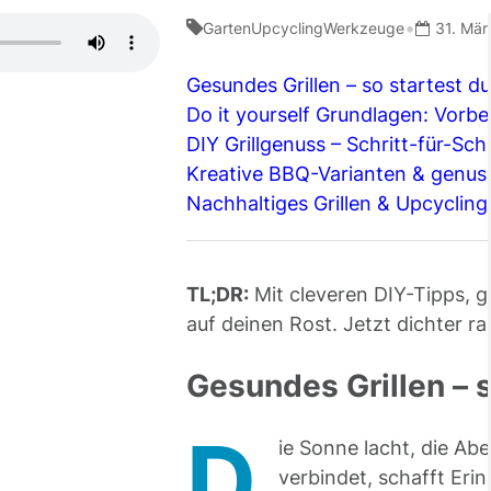
•
Garten
Upcycling
Werkzeuge
31. Mär
Gesundes Grillen – so startest du
Do it yourself Grundlagen: Vorbe
DIY Grillgenuss – Schritt-für-S
Kreative BBQ-Varianten & genus
Nachhaltiges Grillen & Upcyclin
TL;DR:
Mit cleveren DIY-Tipps, 
auf deinen Rost. Jetzt dichter ra
Gesundes Grillen – s
D
ie Sonne lacht, die Abe
verbindet, schafft Er