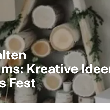
alten
s: Kreative Idee
s Fest