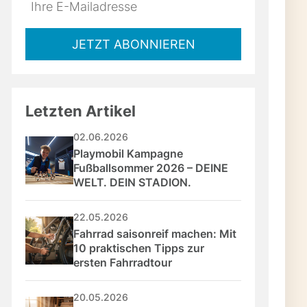
Do
*Ihre
not
E-
fill
Mailadresse:
JETZT ABONNIEREN
this
field
Letzten Artikel
02.06.2026
Playmobil Kampagne 
Fußballsommer 2026 – DEINE 
WELT. DEIN STADION.
22.05.2026
Fahrrad saisonreif machen: Mit 
10 praktischen Tipps zur 
ersten Fahrradtour
20.05.2026