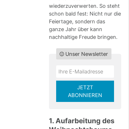
wiederzuverwerten. So steht
schon bald fest: Nicht nur die
Feiertage, sondern das
ganze Jahr über kann
nachhaltige Freude bringen.
Unser Newsletter
Do
*Ihre
not
E-
fill
Mailadresse:
JETZT
this
ABONNIEREN
field
1. Aufarbeitung des