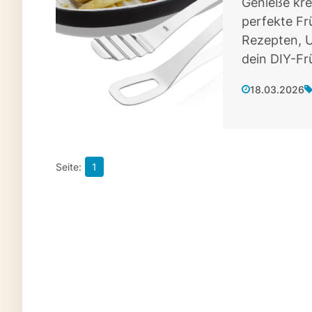
Genieße kre
perfekte Fr
Rezepten, U
dein DIY-Fr
18.03.2026
1