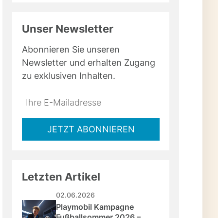
Unser Newsletter
Abonnieren Sie unseren
Newsletter und erhalten Zugang
zu exklusiven Inhalten.
Do
*Ihre
not
E-
fill
Mailadresse:
JETZT ABONNIEREN
this
field
Letzten Artikel
02.06.2026
Playmobil Kampagne 
Fußballsommer 2026 – 