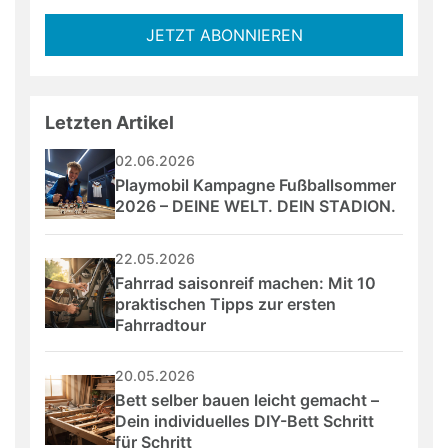
fill
Mailadresse:
JETZT ABONNIEREN
this
field
Letzten Artikel
02.06.2026
Playmobil Kampagne Fußballsommer 
2026 – DEINE WELT. DEIN STADION.
22.05.2026
Fahrrad saisonreif machen: Mit 10 
praktischen Tipps zur ersten 
Fahrradtour
20.05.2026
Bett selber bauen leicht gemacht – 
Dein individuelles DIY-Bett Schritt 
für Schritt