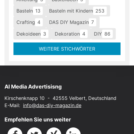
Basteln
13
Basteln mit Kindern
253
Crafting
4
DAS DIY Magazin
7
Dekoideen
3
Dekoration
4
DIY
86
WEITERE STICHWÖRTER
AI Media Advertisisng
Kirschenknapp 10 - 42555 Velbert, Deutschland
E-Mail:
info@das-diy-magazin.de
Empfehlen Sie uns weiter