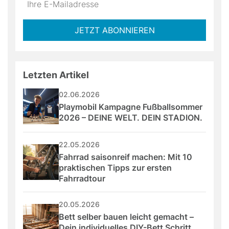
not
E-
fill
Mailadresse:
JETZT ABONNIEREN
this
field
Letzten Artikel
02.06.2026
Playmobil Kampagne Fußballsommer 
2026 – DEINE WELT. DEIN STADION.
22.05.2026
Fahrrad saisonreif machen: Mit 10 
praktischen Tipps zur ersten 
Fahrradtour
20.05.2026
Bett selber bauen leicht gemacht – 
Dein individuelles DIY-Bett Schritt 