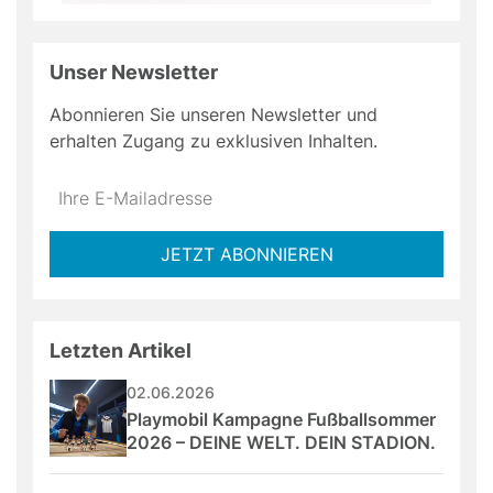
Unser Newsletter
Abonnieren Sie unseren Newsletter und
erhalten Zugang zu exklusiven Inhalten.
Do
*Ihre
not
E-
fill
Mailadresse:
JETZT ABONNIEREN
this
field
Letzten Artikel
02.06.2026
Playmobil Kampagne Fußballsommer 
2026 – DEINE WELT. DEIN STADION.