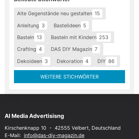
Alte Gegenstände neu gestalten
15
Anleitung
3
Bastelideen
5
Basteln
13
Basteln mit Kindern
253
Crafting
4
DAS DIY Magazin
7
Dekoideen
3
Dekoration
4
DIY
86
WEITERE STICHWÖRTER
AI Media Advertisisng
Kirschenknapp 10 - 42555 Velbert, Deutschland
E-Mail:
info@das-diy-magazin.de