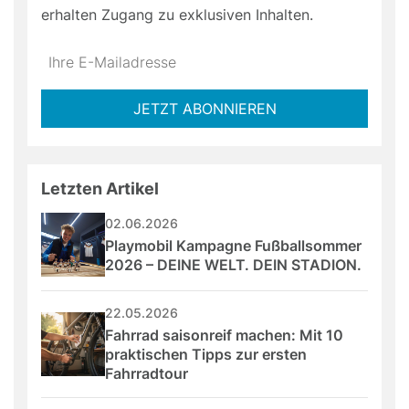
erhalten Zugang zu exklusiven Inhalten.
Do
*Ihre
not
E-
fill
Mailadresse:
JETZT ABONNIEREN
this
field
Letzten Artikel
02.06.2026
Playmobil Kampagne Fußballsommer 
2026 – DEINE WELT. DEIN STADION.
22.05.2026
Fahrrad saisonreif machen: Mit 10 
praktischen Tipps zur ersten 
Fahrradtour