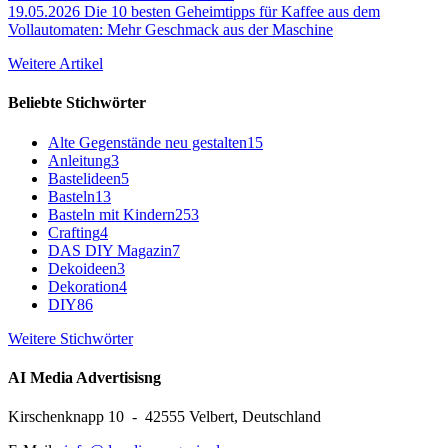
19.05.2026
Die 10 besten Geheimtipps für Kaffee aus dem
Vollautomaten: Mehr Geschmack aus der Maschine
Weitere Artikel
Beliebte Stichwörter
Alte Gegenstände neu gestalten
15
Anleitung
3
Bastelideen
5
Basteln
13
Basteln mit Kindern
253
Crafting
4
DAS DIY Magazin
7
Dekoideen
3
Dekoration
4
DIY
86
Weitere Stichwörter
AI Media Advertisisng
Kirschenknapp 10 - 42555 Velbert, Deutschland