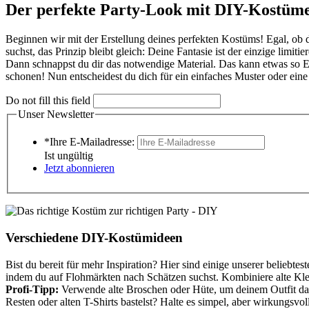
Der perfekte Party-Look mit DIY-Kostüm
Beginnen wir mit der Erstellung deines perfekten Kostüms! Egal, o
suchst, das Prinzip bleibt gleich: Deine Fantasie ist der einzige limi
Dann schnappst du dir das notwendige Material. Das kann etwas so E
schonen! Nun entscheidest du dich für ein einfaches Muster oder eine 
Do not fill this field
Unser Newsletter
*Ihre E-Mailadresse:
Ist ungültig
Jetzt abonnieren
Verschiedene DIY-Kostümideen
Bist du bereit für mehr Inspiration? Hier sind einige unserer beliebtes
indem du auf Flohmärkten nach Schätzen suchst. Kombiniere alte Kleid
Profi-Tipp:
Verwende alte Broschen oder Hüte, um deinem Outfit da
Resten oder alten T-Shirts bastelst? Halte es simpel, aber wirkungsvo