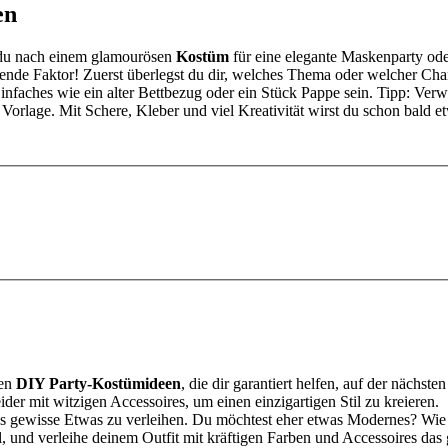
en
b du nach einem glamourösen
Kostüm
für eine elegante Maskenparty ode
tierende Faktor! Zuerst überlegst du dir, welches Thema oder welcher Cha
infaches wie ein alter Bettbezug oder ein Stück Pappe sein. Tipp: Ve
Vorlage. Mit Schere, Kleber und viel Kreativität wirst du schon bald e
ten
DIY Party-Kostümideen
, die dir garantiert helfen, auf der nächs
er mit witzigen Accessoires, um einen einzigartigen Stil zu kreieren.
s gewisse Etwas zu verleihen. Du möchtest eher etwas Modernes? Wie
ll, und verleihe deinem Outfit mit kräftigen Farben und Accessoires das