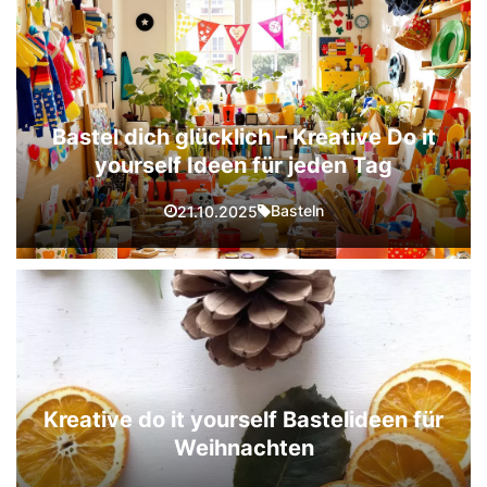
Bastel dich glücklich – Kreative Do it
yourself Ideen für jeden Tag
Basteln
21.10.2025
Kreative do it yourself Bastelideen für
Weihnachten