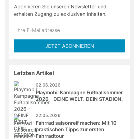
Abonnieren Sie unseren Newsletter und
erhalten Zugang zu exklusiven Inhalten.
Do
*Ihre
not
E-
fill
Mailadresse:
JETZT ABONNIEREN
this
field
Letzten Artikel
02.06.2026
Playmobil Kampagne Fußballsommer 
2026 – DEINE WELT. DEIN STADION.
22.05.2026
Fahrrad saisonreif machen: Mit 10 
praktischen Tipps zur ersten 
Fahrradtour