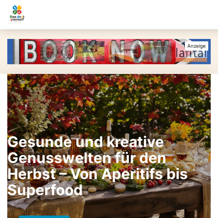
Gesunde und kreative
Genusswelten für den
Herbst – Von Aperitifs bis
Superfood