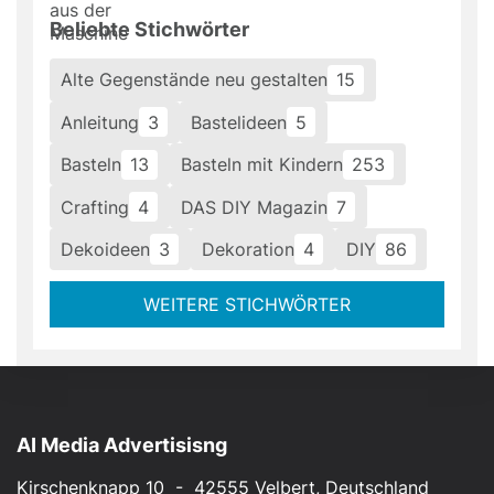
Beliebte Stichwörter
Alte Gegenstände neu gestalten
15
Anleitung
3
Bastelideen
5
Basteln
13
Basteln mit Kindern
253
Crafting
4
DAS DIY Magazin
7
Dekoideen
3
Dekoration
4
DIY
86
WEITERE STICHWÖRTER
AI Media Advertisisng
Kirschenknapp 10 - 42555 Velbert, Deutschland