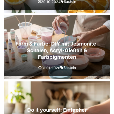
Basteln
29.10.2024
Form & Farbe: DIY mit Jesmonite-
Schalen, Acryl-Gießen &
Farbpigmenten
Basteln
31.01.2026
Do it yourself: Einfacher