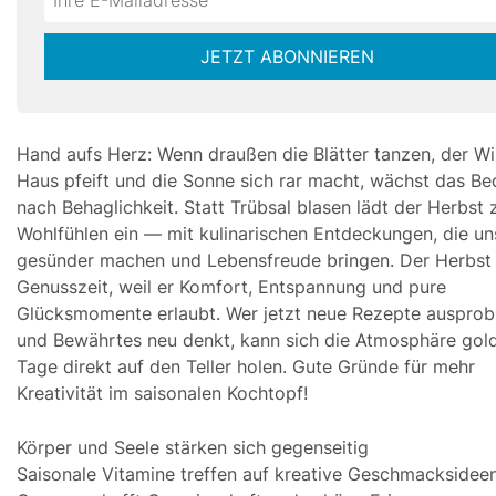
not
E-
fill
Mailadresse:
JETZT ABONNIEREN
this
field
Hand aufs Herz: Wenn draußen die Blätter tanzen, der W
Haus pfeift und die Sonne sich rar macht, wächst das Be
nach Behaglichkeit. Statt Trübsal blasen lädt der Herbst
Wohlfühlen ein — mit kulinarischen Entdeckungen, die un
gesünder machen und Lebensfreude bringen. Der Herbst 
Genusszeit, weil er Komfort, Entspannung und pure
Glücksmomente erlaubt. Wer jetzt neue Rezepte ausprob
und Bewährtes neu denkt, kann sich die Atmosphäre gol
Tage direkt auf den Teller holen. Gute Gründe für mehr
Kreativität im saisonalen Kochtopf!
Körper und Seele stärken sich gegenseitig
Saisonale Vitamine treffen auf kreative Geschmacksidee