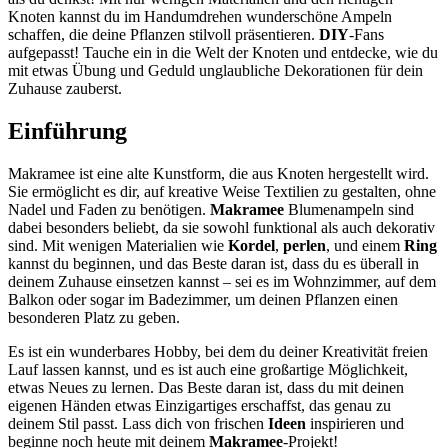
Knoten kannst du im Handumdrehen wunderschöne Ampeln
schaffen, die deine Pflanzen stilvoll präsentieren.
DIY
-Fans
aufgepasst! Tauche ein in die Welt der Knoten und entdecke, wie du
mit etwas Übung und Geduld unglaubliche Dekorationen für dein
Zuhause zauberst.
Einführung
Makramee ist eine alte Kunstform, die aus Knoten hergestellt wird.
Sie ermöglicht es dir, auf kreative Weise Textilien zu gestalten, ohne
Nadel und Faden zu benötigen.
Makramee
Blumenampeln sind
dabei besonders beliebt, da sie sowohl funktional als auch dekorativ
sind. Mit wenigen Materialien wie
Kordel
,
perlen
, und einem
Ring
kannst du beginnen, und das Beste daran ist, dass du es überall in
deinem Zuhause einsetzen kannst – sei es im Wohnzimmer, auf dem
Balkon oder sogar im Badezimmer, um deinen Pflanzen einen
besonderen Platz zu geben.
Es ist ein wunderbares Hobby, bei dem du deiner Kreativität freien
Lauf lassen kannst, und es ist auch eine großartige Möglichkeit,
etwas Neues zu lernen. Das Beste daran ist, dass du mit deinen
eigenen Händen etwas Einzigartiges erschaffst, das genau zu
deinem Stil passt. Lass dich von frischen
Ideen
inspirieren und
beginne noch heute mit deinem
Makramee
-Projekt!