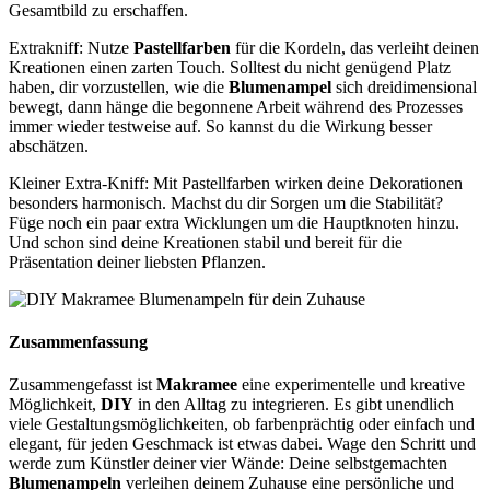
Gesamtbild zu erschaffen.
Extrakniff: Nutze
Pastellfarben
für die Kordeln, das verleiht deinen
Kreationen einen zarten Touch. Solltest du nicht genügend Platz
haben, dir vorzustellen, wie die
Blumenampel
sich dreidimensional
bewegt, dann hänge die begonnene Arbeit während des Prozesses
immer wieder testweise auf. So kannst du die Wirkung besser
abschätzen.
Kleiner Extra-Kniff: Mit Pastellfarben wirken deine Dekorationen
besonders harmonisch. Machst du dir Sorgen um die Stabilität?
Füge noch ein paar extra Wicklungen um die Hauptknoten hinzu.
Und schon sind deine Kreationen stabil und bereit für die
Präsentation deiner liebsten Pflanzen.
Zusammenfassung
Zusammengefasst ist
Makramee
eine experimentelle und kreative
Möglichkeit,
DIY
in den Alltag zu integrieren. Es gibt unendlich
viele Gestaltungsmöglichkeiten, ob farbenprächtig oder einfach und
elegant, für jeden Geschmack ist etwas dabei. Wage den Schritt und
werde zum Künstler deiner vier Wände: Deine selbstgemachten
Blumenampeln
verleihen deinem Zuhause eine persönliche und