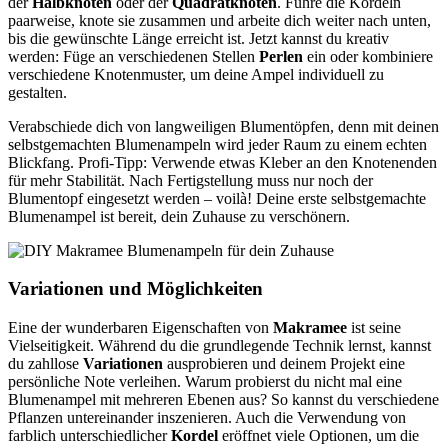
der
Halbknoten
oder der
Quadratknoten
. Führe die Kordeln
paarweise, knote sie zusammen und arbeite dich weiter nach unten,
bis die gewünschte Länge erreicht ist. Jetzt kannst du kreativ
werden: Füge an verschiedenen Stellen
Perlen
ein oder kombiniere
verschiedene Knotenmuster, um deine Ampel individuell zu
gestalten.
Verabschiede dich von langweiligen Blumentöpfen, denn mit deinen
selbstgemachten Blumenampeln wird jeder Raum zu einem echten
Blickfang. Profi-Tipp: Verwende etwas Kleber an den Knotenenden
für mehr Stabilität. Nach Fertigstellung muss nur noch der
Blumentopf eingesetzt werden – voilà! Deine erste selbstgemachte
Blumenampel ist bereit, dein Zuhause zu verschönern.
Variationen und Möglichkeiten
Eine der wunderbaren Eigenschaften von
Makramee
ist seine
Vielseitigkeit. Während du die grundlegende Technik lernst, kannst
du zahllose
Variationen
ausprobieren und deinem Projekt eine
persönliche Note verleihen. Warum probierst du nicht mal eine
Blumenampel mit mehreren Ebenen aus? So kannst du verschiedene
Pflanzen untereinander inszenieren. Auch die Verwendung von
farblich unterschiedlicher
Kordel
eröffnet viele Optionen, um die