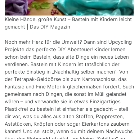
Kleine Hände, große Kunst – Basteln mit Kindern leicht
gemacht | Das DIY Magazin
Noch mehr Herz für die Umwelt? Dann sind Upcycling
Projekte das perfekte DIY Abenteuer! Kinder lernen
schon beim Basteln, dass alte Dinge ein neues Leben
verdienen. Basteln mit Kindern ist tatsächlich der
perfekte Einstieg in „Nachhaltig selber machen“: Von
der Tetrapak-Geldbörse bis zum Kartonschloss, das
Fantasie und Fine Motorik gleichermaßen fördert. Such
gemeinsam nach Dingen, die sonst im Müll gelandet
wären – und verwandle sie in etwas Einzigartiges.
Plastikfrei zu basteln ist einfacher als gedacht – stell
dir vor, was du alles aus alten Stoffen, Pappresten,
Aststücken, Knöpfen oder sogar Eierkartons zaubern
kannst! Und sei stolz, wenn du mit deinem Nachwuchs
über den Flohmarkt streifst, um kleine „Schätze“ zu