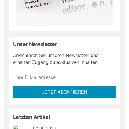
Unser Newsletter
Abonnieren Sie unseren Newsletter und
erhalten Zugang zu exklusiven Inhalten.
Do
*Ihre
not
E-
fill
Mailadresse:
JETZT ABONNIEREN
this
field
Letzten Artikel
02.06.2026