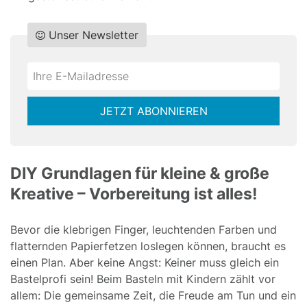
Unser Newsletter
Do
*Ihre
not
E-
fill
Mailadresse:
JETZT ABONNIEREN
this
field
DIY Grundlagen für kleine & große
Kreative – Vorbereitung ist alles!
Bevor die klebrigen Finger, leuchtenden Farben und
flatternden Papierfetzen loslegen können, braucht es
einen Plan. Aber keine Angst: Keiner muss gleich ein
Bastelprofi sein! Beim Basteln mit Kindern zählt vor
allem: Die gemeinsame Zeit, die Freude am Tun und ein