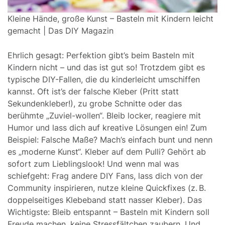
Kleine Hände, große Kunst – Basteln mit Kindern leicht
gemacht | Das DIY Magazin
Ehrlich gesagt: Perfektion gibt’s beim Basteln mit
Kindern nicht – und das ist gut so! Trotzdem gibt es
typische DIY-Fallen, die du kinderleicht umschiffen
kannst. Oft ist’s der falsche Kleber (Pritt statt
Sekundenkleber!), zu grobe Schnitte oder das
berühmte „Zuviel-wollen“. Bleib locker, reagiere mit
Humor und lass dich auf kreative Lösungen ein! Zum
Beispiel: Falsche Maße? Mach’s einfach bunt und nenn
es „moderne Kunst“. Kleber auf dem Pulli? Gehört ab
sofort zum Lieblingslook! Und wenn mal was
schiefgeht: Frag andere DIY Fans, lass dich von der
Community inspirieren, nutze kleine Quickfixes (z. B.
doppelseitiges Klebeband statt nasser Kleber). Das
Wichtigste: Bleib entspannt – Basteln mit Kindern soll
Freude machen, keine Stressfältchen zaubern. Und