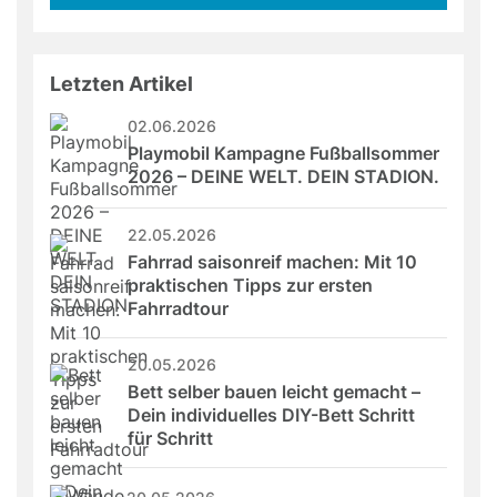
this
field
Letzten Artikel
02.06.2026
Playmobil Kampagne Fußballsommer 
2026 – DEINE WELT. DEIN STADION.
22.05.2026
Fahrrad saisonreif machen: Mit 10 
praktischen Tipps zur ersten 
Fahrradtour
20.05.2026
Bett selber bauen leicht gemacht – 
Dein individuelles DIY-Bett Schritt 
für Schritt