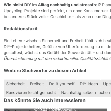
Wie bleibt DIY im Alltag nachhaltig und stressfrei?
Plane
Upcycling-Projekte sind perfekt, um ohne Konsumdruck kre
besonderes Stück voller Geschichte – als zehn neue Dinge
Redaktionsfazit
Ein Leben zwischen Sicherheit und Freiheit fühlt sich heu
DIY-Projekte helfen, Gefühle von Überforderung zu milde
gestaltest, wächst das Gefühl der Souveränität – und dam
Übereinstimmung mit den redaktionellen Qualitätsrichtlini
Weitere Stichwörter zu diesem Artikel
Sicherheit
Freiheit
Do it yourself
DIY Ideen
Upcy
Gestalte individuelle Pinnwände aus
Renovieren leicht gemacht
Nachhaltig selber machen
alten Fensterrahmen
Das könnte Sie auch interessieren
Kaffee in der Küche: Herzhafte Rezepte
Upcycling
09.04.2025