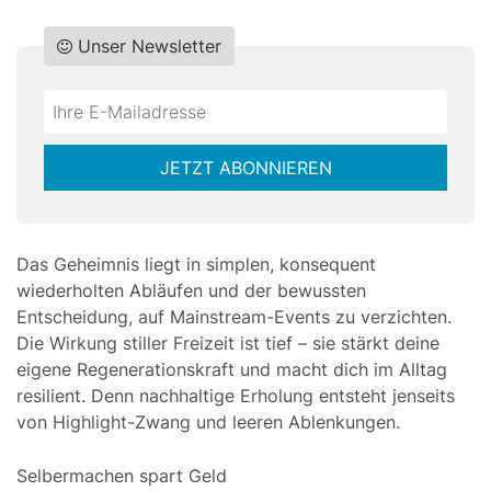
Unser Newsletter
Do
*Ihre
not
E-
fill
Mailadresse:
JETZT ABONNIEREN
this
field
Das Geheimnis liegt in simplen, konsequent
wiederholten Abläufen und der bewussten
Entscheidung, auf Mainstream-Events zu verzichten.
Die Wirkung stiller Freizeit ist tief – sie stärkt deine
eigene Regenerationskraft und macht dich im Alltag
resilient. Denn nachhaltige Erholung entsteht jenseits
von Highlight-Zwang und leeren Ablenkungen.
Selbermachen spart Geld