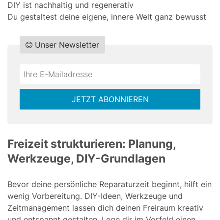
DIY ist nachhaltig und regenerativ
Du gestaltest deine eigene, innere Welt ganz bewusst
Unser Newsletter
Do
*Ihre
not
E-
fill
Mailadresse:
JETZT ABONNIEREN
this
field
Freizeit strukturieren: Planung,
Werkzeuge, DIY-Grundlagen
Bevor deine persönliche Reparaturzeit beginnt, hilft ein
wenig Vorbereitung. DIY-Ideen, Werkzeuge und
Zeitmanagement lassen dich deinen Freiraum kreativ
und entspannt gestalten. Lege dir im Vorfeld einen