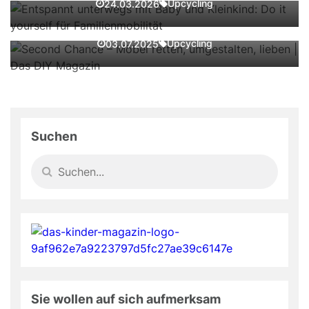
Upcycling
24.03.2026
umgestalten, lieben | Das DIY Magazin
Upcycling
03.07.2025
Suchen
Sie wollen auf sich aufmerksam