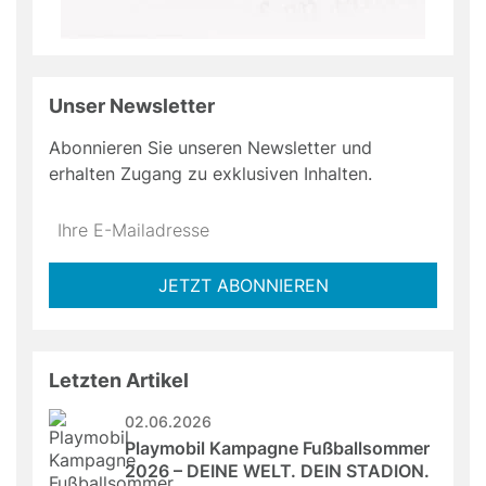
Unser Newsletter
Abonnieren Sie unseren Newsletter und
erhalten Zugang zu exklusiven Inhalten.
Do
*Ihre
not
E-
fill
Mailadresse:
JETZT ABONNIEREN
this
field
Letzten Artikel
02.06.2026
Playmobil Kampagne Fußballsommer 
2026 – DEINE WELT. DEIN STADION.