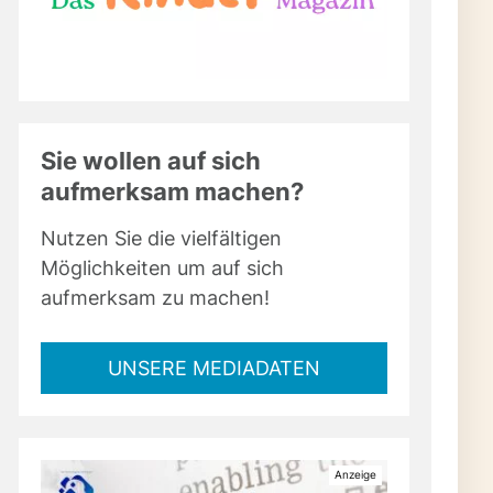
i und spannende
en Tipps, Rezepten
Bohne auch jenseits der
rlebnisse sorgt.
 der Küche für
Sie wollen auf sich
aufmerksam machen?
 so spannend?
Nutzen Sie die vielfältigen
herzhafte Küche, weil
Möglichkeiten um auf sich
omen und eine komplexe
aufmerksam zu machen!
ht nur Süßspeisen,
Eintöpfe auf das
UNSERE MEDIADATEN
t für alle, die was