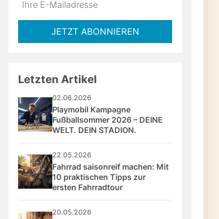
Do
*Ihre
not
E-
fill
Mailadresse:
taromen und ein Umami-
JETZT ABONNIEREN
this
field
en Tiefgang und
Letzten Artikel
i Marinaden, Saucen
02.06.2026
Playmobil Kampagne 
Fußballsommer 2026 – DEINE 
 musst du
WELT. DEIN STADION.
ch mit Kaffee
22.05.2026
st?
Fahrrad saisonreif machen: Mit 
10 praktischen Tipps zur 
ersten Fahrradtour
20.05.2026