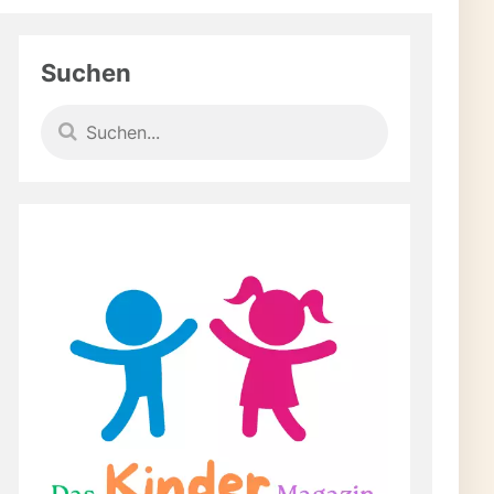
 Minuten
Suchen
r herzhafte Gerichte
 herzhafte Rezepte mit
 mit Kaffee Schritt für
ie Kaffee in der Küche
n mit Kaffee – und wie
ur süß – als Zutat in
chenkt er deinen