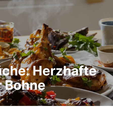
üche: Herzhafte
r Bohne