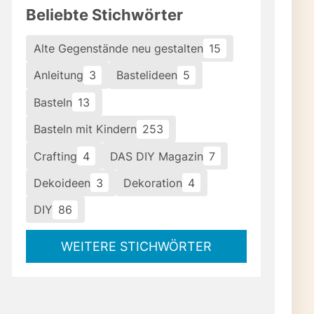
ahlgrad und der Einsatz
Beliebte Stichwörter
as solide Fundament für
besten entfalten sich
Alte Gegenstände neu gestalten
15
mahlene Bohnen,
Anleitung
3
Bastelideen
5
 oder sogar Cold Brew
nd.
Basteln
13
Basteln mit Kindern
253
ica oder kräftige,
Crafting
4
DAS DIY Magazin
7
r für Rubs oder
Dekoideen
3
Dekoration
4
DIY
86
r, frisch gebrühter
als Extrakt.
WEITERE STICHWÖRTER
chtig? Ganz einfach:
itternoten und das
n liefern nussige,