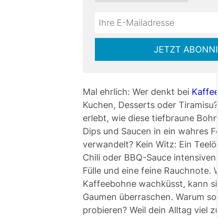
Do
*Ihre
not
E-
fill
Mailadresse:
JETZT ABONN
this
field
Mal ehrlich: Wer denkt bei
Kaffe
Kuchen, Desserts oder Tiramisu
erlebt, wie diese tiefbraune Boh
Dips und Saucen in ein wahres 
verwandelt? Kein Witz: Ein Teelö
Chili oder BBQ-Sauce intensive
Fülle und eine feine Rauchnote.
Kaffeebohne wachküsst, kann si
Gaumen überraschen. Warum soll
probieren? Weil dein Alltag viel z