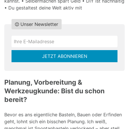
kannst. • Selbermachen spart Geld • DIY ist nachhaltig
• Du gestaltest deine Welt aktiv mit
Unser Newsletter
Do
*Ihre
not
E-
fill
Mailadresse:
JETZT ABONNIEREN
this
field
Planung, Vorbereitung &
Werkzeugkunde: Bist du schon
bereit?
Bevor es ans eigentliche Basteln, Bauen oder Erfinden
geht, lohnt sich ein bisschen Planung. Ich weiß,
manchmal ist Spontanbasteln verlockend – aber stell