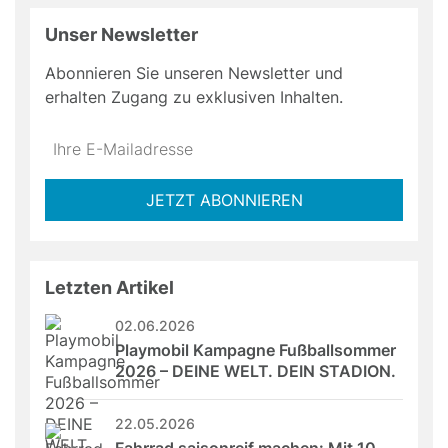
Unser Newsletter
Abonnieren Sie unseren Newsletter und
erhalten Zugang zu exklusiven Inhalten.
Do
*Ihre
not
E-
fill
Mailadresse:
JETZT ABONNIEREN
this
field
Letzten Artikel
02.06.2026
Playmobil Kampagne Fußballsommer 
2026 – DEINE WELT. DEIN STADION.
22.05.2026