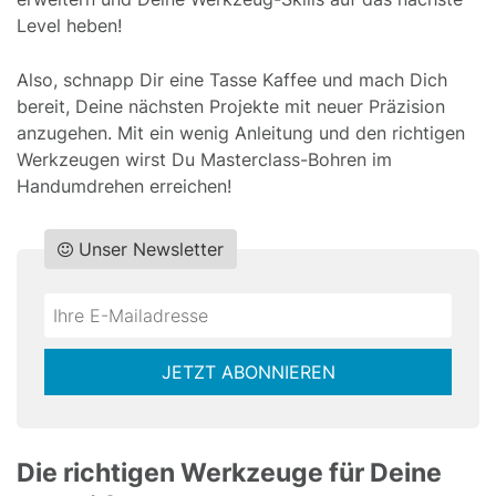
Level heben!
Also, schnapp Dir eine Tasse Kaffee und mach Dich
bereit, Deine nächsten Projekte mit neuer Präzision
anzugehen. Mit ein wenig Anleitung und den richtigen
Werkzeugen wirst Du Masterclass-Bohren im
Handumdrehen erreichen!
Unser Newsletter
Do
*Ihre
not
E-
fill
Mailadresse:
JETZT ABONNIEREN
this
field
Die richtigen Werkzeuge für Deine