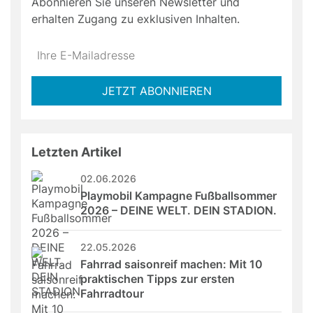
Abonnieren Sie unseren Newsletter und
erhalten Zugang zu exklusiven Inhalten.
Do
*Ihre
not
E-
fill
Mailadresse:
JETZT ABONNIEREN
this
field
Letzten Artikel
02.06.2026
Playmobil Kampagne Fußballsommer 
2026 – DEINE WELT. DEIN STADION.
22.05.2026
Fahrrad saisonreif machen: Mit 10 
praktischen Tipps zur ersten 
Fahrradtour