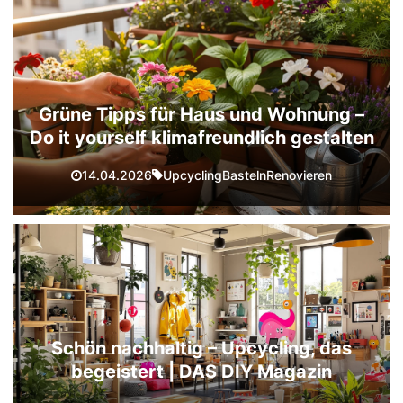
Grüne Tipps für Haus und Wohnung –
Do it yourself klimafreundlich gestalten
Upcycling
Basteln
Renovieren
14.04.2026
Schön nachhaltig – Upcycling, das
begeistert | DAS DIY Magazin