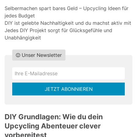
Selbermachen spart bares Geld – Upcycling Ideen für
jedes Budget
DIY ist gelebte Nachhaltigkeit und du machst aktiv mit
Jedes DIY Projekt sorgt für Glücksgefühle und
Unabhängigkeit
Unser Newsletter
Do
*Ihre
not
E-
fill
Mailadresse:
JETZT ABONNIEREN
this
field
DIY Grundlagen: Wie du dein
Upcycling Abenteuer clever
vorbereitest