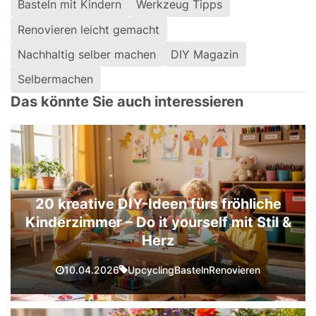
Basteln mit Kindern
Werkzeug Tipps
Renovieren leicht gemacht
Nachhaltig selber machen
DIY Magazin
Selbermachen
Das könnte Sie auch interessieren
20 kreative DIY-Ideen fürs fröhliche
Kinderzimmer – Do it yourself mit Stil &
Herz
Upcycling
Basteln
Renovieren
10.04.2026