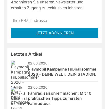
Abonnieren Sie unseren Newsletter und
erhalten Zugang zu exklusiven Inhalten.
Do
*Ihre
not
E-
fill
Mailadresse:
JETZT ABONNIEREN
this
field
Letzten Artikel
02.06.2026
Playmobil Kampagne Fußballsommer 
2026 – DEINE WELT. DEIN STADION.
22.05.2026
Fahrrad saisonreif machen: Mit 10 
praktischen Tipps zur ersten 
Fahrradtour