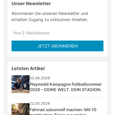
Unser Newsletter
Abonnieren Sie unseren Newsletter und
erhalten Zugang zu exklusiven Inhalten.
Do
*Ihre
not
E-
fill
Mailadresse:
JETZT ABONNIEREN
this
field
Letzten Artikel
02.06.2026
Playmobil Kampagne Fußballsommer 
2026 – DEINE WELT. DEIN STADION.
22.05.2026
Fahrrad saisonreif machen: Mit 10 
praktischen Tipps zur ersten 