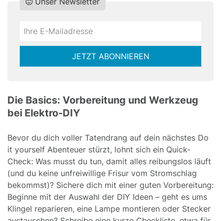
Unser Newsletter
Do
*Ihre
not
E-
fill
Mailadresse:
JETZT ABONNIEREN
this
field
Die Basics: Vorbereitung und Werkzeug
bei Elektro-DIY
Bevor du dich voller Tatendrang auf dein nächstes Do
it yourself Abenteuer stürzt, lohnt sich ein Quick-
Check: Was musst du tun, damit alles reibungslos läuft
(und du keine unfreiwillige Frisur vom Stromschlag
bekommst)? Sichere dich mit einer guten Vorbereitung:
Beginne mit der Auswahl der DIY Ideen – geht es ums
Klingel reparieren, eine Lampe montieren oder Stecker
austauschen? Schreibe eine kurze Checkliste, etwa für