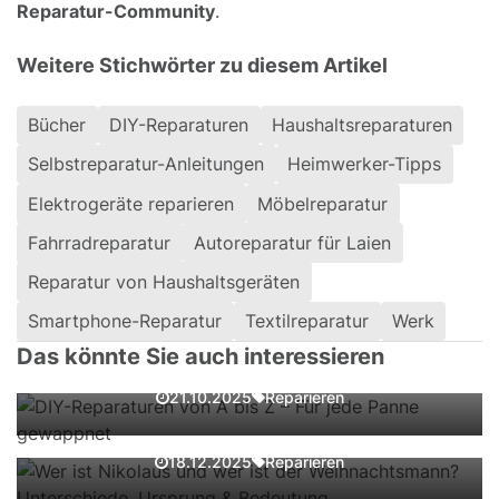
Reparatur-Community
.
Weitere Stichwörter zu diesem Artikel
Bücher
DIY-Reparaturen
Haushaltsreparaturen
Selbstreparatur-Anleitungen
Heimwerker-Tipps
Elektrogeräte reparieren
Möbelreparatur
Fahrradreparatur
Autoreparatur für Laien
Reparatur von Haushaltsgeräten
DIY-Reparaturen von A bis Z – Für jede
Smartphone-Reparatur
Textilreparatur
Werk
Panne gewappnet
Das könnte Sie auch interessieren
Wer ist Nikolaus und wer ist der
Weihnachtsmann? Unterschiede,
Reparieren
21.10.2025
Ursprung & Bedeutung
Machs wieder ganz – Alltagshacks mit
Reparieren
18.12.2025
Werkzeug & Wissen | DAS DIY Magazin
Dichtung kaputt? Zugluft stoppen