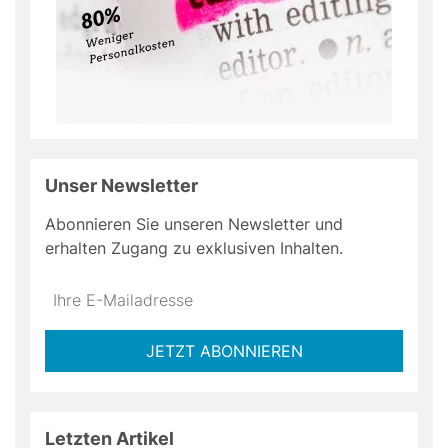
Unser Newsletter
Abonnieren Sie unseren Newsletter und
erhalten Zugang zu exklusiven Inhalten.
Do
*Ihre
not
E-
fill
Mailadresse:
JETZT ABONNIEREN
this
field
Letzten Artikel