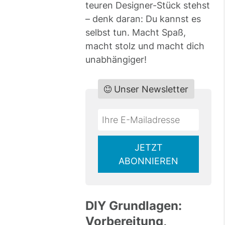
teuren Designer-Stück stehst
– denk daran: Du kannst es
selbst tun. Macht Spaß,
macht stolz und macht dich
unabhängiger!
Unser Newsletter
Do
*Ihre
not
E-
fill
Mailadresse:
JETZT
this
ABONNIEREN
field
DIY Grundlagen:
Vorbereitung,