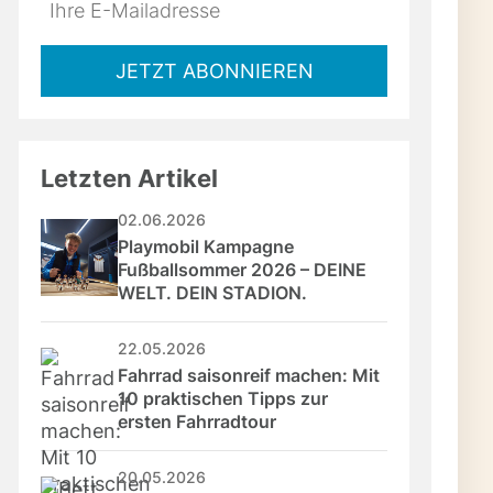
Do
*Ihre
not
E-
fill
Mailadresse:
JETZT ABONNIEREN
this
field
Letzten Artikel
02.06.2026
Playmobil Kampagne 
Fußballsommer 2026 – DEINE 
WELT. DEIN STADION.
22.05.2026
Fahrrad saisonreif machen: Mit 
10 praktischen Tipps zur 
ersten Fahrradtour
20.05.2026