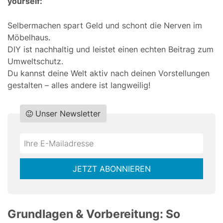
yourself:
Selbermachen spart Geld und schont die Nerven im
Möbelhaus.
DIY ist nachhaltig und leistet einen echten Beitrag zum
Umweltschutz.
Du kannst deine Welt aktiv nach deinen Vorstellungen
gestalten – alles andere ist langweilig!
Unser Newsletter
Do
*Ihre
not
E-
fill
Mailadresse:
JETZT ABONNIEREN
this
field
Grundlagen & Vorbereitung: So