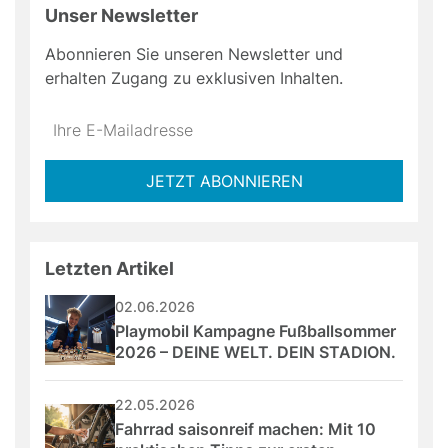
Unser Newsletter
Abonnieren Sie unseren Newsletter und
erhalten Zugang zu exklusiven Inhalten.
Do
*Ihre
not
E-
fill
Mailadresse:
JETZT ABONNIEREN
this
field
Letzten Artikel
02.06.2026
Playmobil Kampagne Fußballsommer 
2026 – DEINE WELT. DEIN STADION.
22.05.2026
Fahrrad saisonreif machen: Mit 10 