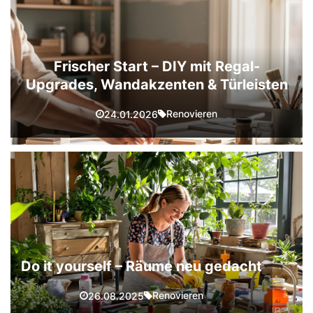
Frischer Start – DIY mit Regal-
Upgrades, Wandakzenten & Türleisten
Renovieren
24.01.2026
Do it yourself – Räume neu gedacht
Renovieren
26.08.2025