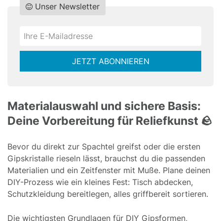
Unser Newsletter
Do
*Ihre
not
E-
fill
Mailadresse:
JETZT ABONNIEREN
this
field
Materialauswahl und sichere Basis:
Deine Vorbereitung für Reliefkunst 🪨
Bevor du direkt zur Spachtel greifst oder die ersten
Gipskristalle rieseln lässt, brauchst du die passenden
Materialien und ein Zeitfenster mit Muße. Plane deinen
DIY-Prozess wie ein kleines Fest: Tisch abdecken,
Schutzkleidung bereitlegen, alles griffbereit sortieren.
Die wichtigsten Grundlagen für DIY Gipsformen,