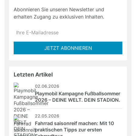
Abonnieren Sie unseren Newsletter und
erhalten Zugang zu exklusiven Inhalten.
Do
*Ihre
not
E-
fill
Mailadresse:
JETZT ABONNIEREN
this
field
Letzten Artikel
02.06.2026
Playmobil Kampagne Fußballsommer 
2026 – DEINE WELT. DEIN STADION.
22.05.2026
Fahrrad saisonreif machen: Mit 10 
praktischen Tipps zur ersten 