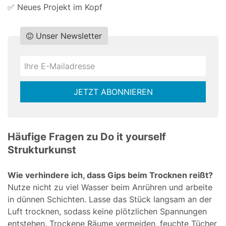
✅ Neues Projekt im Kopf
Unser Newsletter
Do
*Ihre
not
E-
fill
Mailadresse:
JETZT ABONNIEREN
this
field
Häufige Fragen zu Do it yourself
Strukturkunst
Wie verhindere ich, dass Gips beim Trocknen reißt?
Nutze nicht zu viel Wasser beim Anrühren und arbeite
in dünnen Schichten. Lasse das Stück langsam an der
Luft trocknen, sodass keine plötzlichen Spannungen
entstehen. Trockene Räume vermeiden, feuchte Tücher