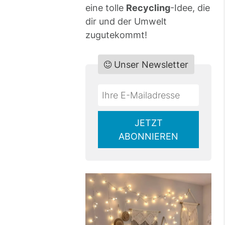
eine tolle
Recycling
-Idee, die
dir und der Umwelt
zugutekommt!
Unser Newsletter
Do
*Ihre
not
E-
fill
Mailadresse:
JETZT
this
ABONNIEREN
field