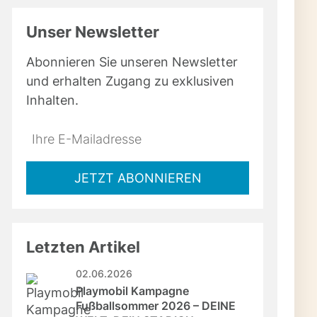
Unser Newsletter
Abonnieren Sie unseren Newsletter
und erhalten Zugang zu exklusiven
Inhalten.
Do
*Ihre
not
E-
fill
Mailadresse:
JETZT ABONNIEREN
this
field
Letzten Artikel
02.06.2026
Playmobil Kampagne 
Fußballsommer 2026 – DEINE 