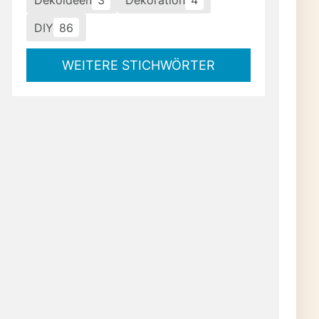
Dekoideen
3
Dekoration
4
DIY
86
WEITERE STICHWÖRTER