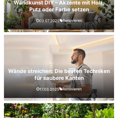
Wandkunst DIY – Akzente mit Holz,
Putz oder Farbe setzen
Renovieren
03.07.2025
Wände streichen: Die besten Techniken
für saubere Kanten
Renovieren
17.03.2025