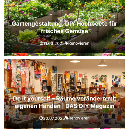
Gartengestaltung: DIY Hochbeete für
frisches Gemüse
Renovieren
11.03.2025
Do it yourself – Räume verändern mit
eigenen Händen | DAS DIY Magazin
Renovieren
30.07.2025