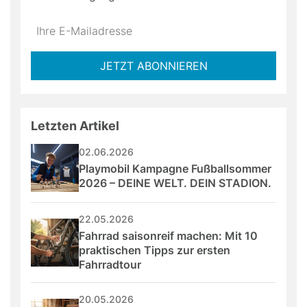
Do
*Ihre
not
E-
fill
Mailadresse:
JETZT ABONNIEREN
this
field
Letzten Artikel
02.06.2026
Playmobil Kampagne Fußballsommer 
2026 – DEINE WELT. DEIN STADION.
22.05.2026
Fahrrad saisonreif machen: Mit 10 
praktischen Tipps zur ersten 
Fahrradtour
20.05.2026