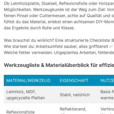
Ob Leimholzplatte, Sisalseil, Reflexionsfolie oder Holzpa
Möglichkeiten. Werkzeugkunde ist der Weg zum Ziel: Vo
feinen Pinsel oder Cuttermesser, achte auf Qualität und 
fühlst du das Material, erlebst einen achtsamen DIY-Mo
das Ergebnis durch Ruhe und Klasse.
Was brauchst du wirklich? Eine strukturierte Checkliste 
Wie startest du: Arbeitsumfeld sauber, alles griffbereit ✅
Welche Fehler vermeiden: Ungeplantes Arbeiten, fehle
Werkzeugliste & Materialüberblick für effiz
MATERIAL/WERKZEUG
EIGENSCHAFT
NUTZE
Leimholz, MDF,
Basis 
Stabil, natürlich
upgecycelte Platten
warme 
Reflektierend,
Verhin
Reflexionsfolie