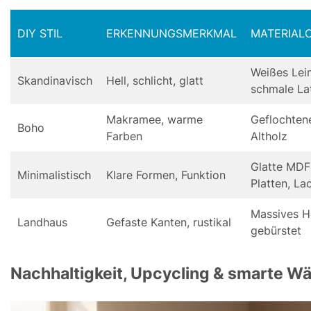
DIY STIL
ERKENNUNGSMERKMAL
MATERIAL
Weißes Lei
Skandinavisch
Hell, schlicht, glatt
schmale La
Makramee, warme
Geflochtene
Boho
Farben
Altholz
Glatte MDF
Minimalistisch
Klare Formen, Funktion
Platten, La
Massives H
Landhaus
Gefaste Kanten, rustikal
gebürstet
Nachhaltigkeit, Upcycling & smarte 