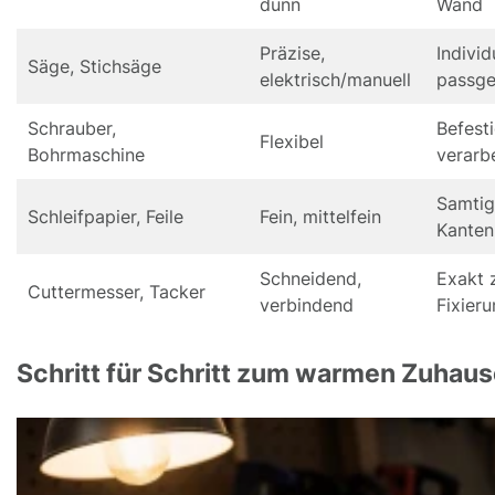
dünn
Wand
Präzise,
Individ
Säge, Stichsäge
elektrisch/manuell
passg
Schrauber,
Befest
Flexibel
Bohrmaschine
verarb
Samtig
Schleifpapier, Feile
Fein, mittelfein
Kanten
Schneidend,
Exakt 
Cuttermesser, Tacker
verbindend
Fixier
Schritt für Schritt zum warmen Zuhause