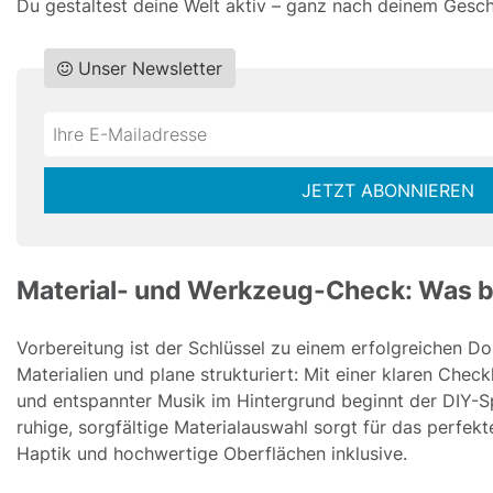
Du gestaltest deine Welt aktiv – ganz nach deinem Gesc
Unser Newsletter
Do
*Ihre
not
E-
fill
Mailadresse:
JETZT ABONNIEREN
this
field
Material- und Werkzeug-Check: Was b
Vorbereitung ist der Schlüssel zu einem erfolgreichen Do 
Materialien und plane strukturiert: Mit einer klaren Chec
und entspannter Musik im Hintergrund beginnt der DIY-S
ruhige, sorgfältige Materialauswahl sorgt für das perfe
Haptik und hochwertige Oberflächen inklusive.