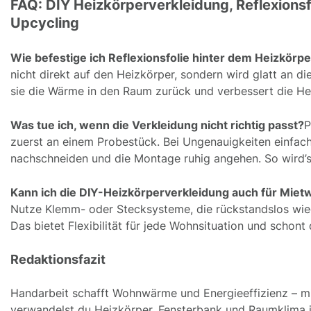
FAQ: DIY Heizkörperverkleidung, Reflexionsf
Upcycling
Wie befestige ich Reflexionsfolie hinter dem Heizkörper
nicht direkt auf den Heizkörper, sondern wird glatt an di
sie die Wärme in den Raum zurück und verbessert die Hei
Was tue ich, wenn die Verkleidung nicht richtig passt?
P
zuerst an einem Probestück. Bei Ungenauigkeiten einfach 
nachschneiden und die Montage ruhig angehen. So wird’s
Kann ich die DIY-Heizkörperverkleidung auch für Mie
Nutze Klemm- oder Stecksysteme, die rückstandslos wie
Das bietet Flexibilität für jede Wohnsituation und schont
Redaktionsfazit
Handarbeit schafft Wohnwärme und Energieeffizienz – mit
verwandelst du Heizkörper, Fensterbank und Raumklima 