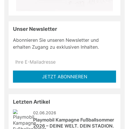
Unser Newsletter
Abonnieren Sie unseren Newsletter und
erhalten Zugang zu exklusiven Inhalten.
Do
*Ihre
not
E-
fill
Mailadresse:
JETZT ABONNIEREN
this
field
Letzten Artikel
02.06.2026
Playmobil Kampagne Fußballsommer 
2026 – DEINE WELT. DEIN STADION.