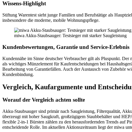
Wissens-Highlight
Stiftung Warentest sieht junge Familien und Berufstätige als Hauptzi
insbesondere die moderne, mobile Wohnungspflege.
miwa Akku-Staubsauger: Testsieger mit starker Saugleistung
Kundenbewertungen, Garantie und Service-Erlebnis
Kundennähe im Sinne deutscher Verbraucher gilt als Pluspunkt. Der miw
als wichtiges Münzelement für Kaufentscheidungen bei Haushaltsgerät
Bearbeitung von Garantiefällen. Auch der Austausch von Zubehör wie A
Kundenbindung.
Vergleich, Kaufargumente und Entscheid
Worauf der Vergleich achten sollte
Akku-Staubsauger sind primär nach Saugleistung, Filterqualität, Akk
überzeugt mit hoher Saugkraft, großzügigem Staubbehälter und HEPA-F
flexible 2-in-1 Bürsten zählen zu den herausfordernden Trends auf Pi
entscheidende Rolle. Im aktuellen Aktionszeitraum liegt der miwa unt