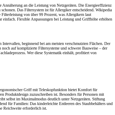
re Annäherung an die Leistung von Netzgeräten. Die Energieeffizienz
chonen. Das Filtersystem ist für Allergiker entscheidend. Wikipedia
 Filterleistung von über 99 Prozent, was Allergikern laut
ar einfach. Flexible Anpassungen bei Leistung und Griffhöhe erhöhen
 in Intervallen, beginnend bei am meisten verschmutzten Flächen. Der
en noch auf komplizierte Filtersysteme und schwere Bauweise – der
achladeprozess. Wer diese Systematik einhält, profitiert von
rgonomischer Griff mit Teleskopfunktion bietet Komfort für
en Produktdesign zuzuschreiben ist. Besonders für Personen mit
ibt selbst im Maximalmodus deutlich unter Netzgeräten. Stiftung
dend für Familien: Das kinderleichte Entleeren des Staubbehälters und
 Reichweite erforderlich ist.