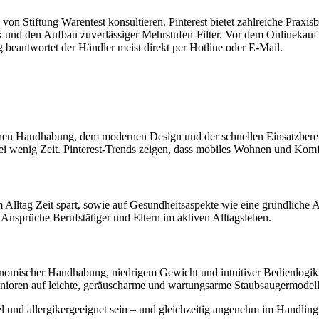
 von Stiftung Warentest konsultieren. Pinterest bietet zahlreiche Praxis
und den Aufbau zuverlässiger Mehrstufen-Filter. Vor dem Onlinekauf 
antwortet der Händler meist direkt per Hotline oder E-Mail.
chen Handhabung, dem modernen Design und der schnellen Einsatzberei
 wenig Zeit. Pinterest-Trends zeigen, dass mobiles Wohnen und Komfort
 Alltag Zeit spart, sowie auf Gesundheitsaspekte wie eine gründliche Al
Ansprüche Berufstätiger und Eltern im aktiven Alltagsleben.
omischer Handhabung, niedrigem Gewicht und intuitiver Bedienlogik. 
Senioren auf leichte, geräuscharme und wartungsarme Staubsaugermodell
 und allergikergeeignet sein – und gleichzeitig angenehm im Handling 