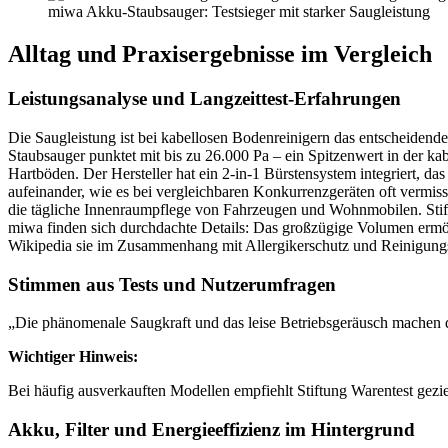
miwa Akku-Staubsauger: Testsieger mit starker Saugleistung
Alltag und Praxisergebnisse im Vergleich
Leistungsanalyse und Langzeittest-Erfahrungen
Die Saugleistung ist bei kabellosen Bodenreinigern das entscheidende
Staubsauger punktet mit bis zu 26.000 Pa – ein Spitzenwert in der ka
Hartböden. Der Hersteller hat ein 2-in-1 Bürstensystem integriert, da
aufeinander, wie es bei vergleichbaren Konkurrenzgeräten oft vermisst
die tägliche Innenraumpflege von Fahrzeugen und Wohnmobilen. Stiftu
miwa finden sich durchdachte Details: Das großzügige Volumen ermögl
Wikipedia sie im Zusammenhang mit Allergikerschutz und Reinigungsqu
Stimmen aus Tests und Nutzerumfragen
„Die phänomenale Saugkraft und das leise Betriebsgeräusch machen 
Wichtiger Hinweis:
Bei häufig ausverkauften Modellen empfiehlt Stiftung Warentest gezie
Akku, Filter und Energieeffizienz im Hintergrund