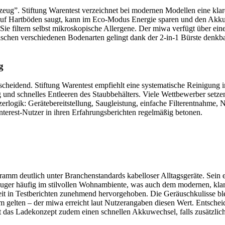
lzeug”. Stiftung Warentest verzeichnet bei modernen Modellen eine kla
auf Hartböden saugt, kann im Eco-Modus Energie sparen und den Akku s
Sie filtern selbst mikroskopische Allergene. Der miwa verfügt über eine
ischen verschiedenen Bodenarten gelingt dank der 2-in-1 Bürste denkb
g
ntscheidend. Stiftung Warentest empfiehlt eine systematische Reinigung
 und schnelles Entleeren des Staubbehälters. Viele Wettbewerber setz
erlogik: Gerätebereitstellung, Saugleistung, einfache Filterentnahme, N
nterest-Nutzer in ihren Erfahrungsberichten regelmäßig betonen.
mm deutlich unter Branchenstandards kabelloser Alltagsgeräte. Sein e
auger häufig im stilvollen Wohnambiente, was auch dem modernen, klar
it in Testberichten zunehmend hervorgehoben. Die Geräuschkulisse ble
m gelten – der miwa erreicht laut Nutzerangaben diesen Wert. Entschei
t das Ladekonzept zudem einen schnellen Akkuwechsel, falls zusätzliche