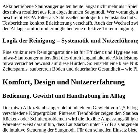
Akkubetriebene Staubsauger gelten heute längst nicht mehr als “Spie
des miwa resultiert aus fein abgestimmten Saugmodi. Wer vorrangig 
beschreibt HEPA-Filter als Schlüsseltechnologie für Feinstaubschutz: 
Testberichten konkret Erleichterung verschafft. Auch der Wechsel zw
den Alltagskomfort und ermöglichen eine effektive Tiefenreinigung.
Logik der Reinigung – Systematik und Nutzerführun
Eine strukturierte Reinigungsroutine ist für Effizienz und Hygiene e
miwa-Staubsauger unterstützt dies durch langanhaltende Akkuleistung
miwa verzichtet bewusst auf diese Hürden. So entsteht eine klare Nutz
Zeitersparnis, saubereren Böden und dauerhafter Gesundheit – wie Pi
Komfort, Design und Nutzererfahrung
Bedienung, Gewicht und Handhabung im Alltag
Der miwa Akku-Staubsauger bleibt mit einem Gewicht von 2,5 Kilogra
verschiedene Körpergrößen. Pinterest-Trendbilder zeigen den Staubs
Rücken- oder Schulterproblemen wird die flexible Anpassungsfähigke
Warentest weist darauf hin, dass Lautstärken unter 75 dB als angeneh
die intuitive Steuerung der Saugmodi. Für den schnellen Einsatz biete