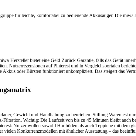
elgruppe für leichte, komfortabel zu bedienende Akkusauger. Die miwa-
a-Hersteller bietet eine Geld-Zurück-Garantie, falls das Gerät innerha
en. Nutzerrezensionen auf Pinterest und in Vergleichsportalen berich
kkus oder Bürsten funktioniert unkompliziert. Das steigert das Vertra
ungsmatrix
udauer, Gewicht und Handhabung zu beurteilen. Stiftung Warentest nimm
iltration. Wichtig: Die Laufzeit von bis zu 45 Minuten bleibt auch be
nterest: Nutzer wollen sowohl Hartböden als auch Teppiche mit dem glei
er vielen Konkurrenzmodellen mit ähnlicher Ausstattung – das beeinflus