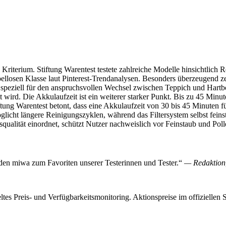
 Kriterium. Stiftung Warentest testete zahlreiche Modelle hinsichtlic
bellosen Klasse laut Pinterest-Trendanalysen. Besonders überzeugend z
s speziell für den anspruchsvollen Wechsel zwischen Teppich und Hartbod
 wird. Die Akkulaufzeit ist ein weiterer starker Punkt. Bis zu 45 Minu
ng Warentest betont, dass eine Akkulaufzeit von 30 bis 45 Minuten für
icht längere Reinigungszyklen, während das Filtersystem selbst feinste
alität einordnet, schützt Nutzer nachweislich vor Feinstaub und Poll
den miwa zum Favoriten unserer Testerinnen und Tester.“
— Redaktion,
ltes Preis- und Verfügbarkeitsmonitoring. Aktionspreise im offiziellen