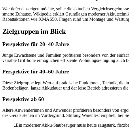
Wer tiefer einsteigen möchte, sollte die aktuellen Vergleichsergebnisse
smarte Zuhause. Wikipedia erklärt Grundlagen moderner Akkutechnik 
Rabattaktionen wie XMAS50. Fragen rund um Montage und Wartung be
Zielgruppen im Blick
Perspektive für 20–40 Jahre
Junge Erwachsene und Familien profitieren besonders von der einfa
variable Griffhöhe ermöglichen effiziente Wohnungsreinigung auch bei
Perspektive für 40–60 Jahre
Diese Zielgruppe legt Wert auf praktische Funktionen, Technik, die im
Bodenbelägen, lange Akkudauer und der leise Betrieb adressieren die 
Perspektive ab 60
Ältere Anwenderinnen und Anwender profitieren besonders von ergon
des Geräts stehen im Vordergrund. Stiftung Warentest empfielt, bei 
„Ein moderner Akku-Staubsauger muss heute saugstark, flexibel