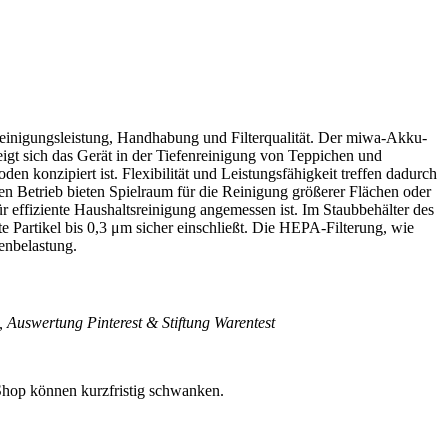
h Reinigungsleistung, Handhabung und Filterqualität. Der miwa-Akku-
eigt sich das Gerät in der Tiefenreinigung von Teppichen und
en konzipiert ist. Flexibilität und Leistungsfähigkeit treffen dadurch
ten Betrieb bieten Spielraum für die Reinigung größerer Flächen oder
 effiziente Haushaltsreinigung angemessen ist. Im Staubbehälter des
 Partikel bis 0,3 μm sicher einschließt. Die HEPA-Filterung, wie
enbelastung.
 Auswertung Pinterest & Stiftung Warentest
 Shop können kurzfristig schwanken.