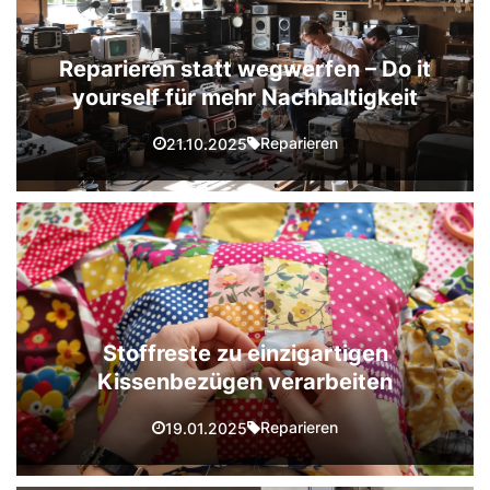
Reparieren statt wegwerfen – Do it
yourself für mehr Nachhaltigkeit
Reparieren
21.10.2025
Stoffreste zu einzigartigen
Kissenbezügen verarbeiten
Reparieren
19.01.2025