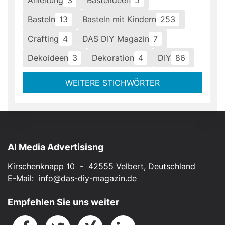
Basteln
13
Basteln mit Kindern
253
Crafting
4
DAS DIY Magazin
7
Dekoideen
3
Dekoration
4
DIY
86
WEITERE STICHWÖRTER
AI Media Advertisisng
Kirschenknapp 10 - 42555 Velbert, Deutschland
E-Mail:
info@das-diy-magazin.de
Empfehlen Sie uns weiter