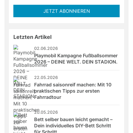
not
E-
fill
Mailadresse:
JETZT ABONNIEREN
this
field
Letzten Artikel
02.06.2026
Playmobil Kampagne Fußballsommer 
2026 – DEINE WELT. DEIN STADION.
22.05.2026
Fahrrad saisonreif machen: Mit 10 
praktischen Tipps zur ersten 
Fahrradtour
20.05.2026
Bett selber bauen leicht gemacht – 
Dein individuelles DIY-Bett Schritt 
für Schritt