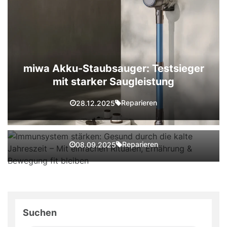
miwa Akku-Staubsauger: Testsieger
mit starker Saugleistung
Immunsystem stärken: Gesund durch
die kalte Jahreszeit – Mit einfachen
Reparieren
28.12.2025
Ritualen, Ernährung & Bewegung fit
bleiben
Reparieren
08.09.2025
Suchen