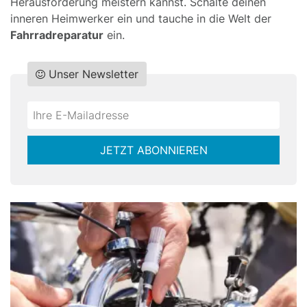
Herausforderung meistern kannst. Schalte deinen
inneren Heimwerker ein und tauche in die Welt der
Fahrradreparatur
ein.
Unser Newsletter
Do
*Ihre
not
E-
fill
Mailadresse:
JETZT ABONNIEREN
this
field