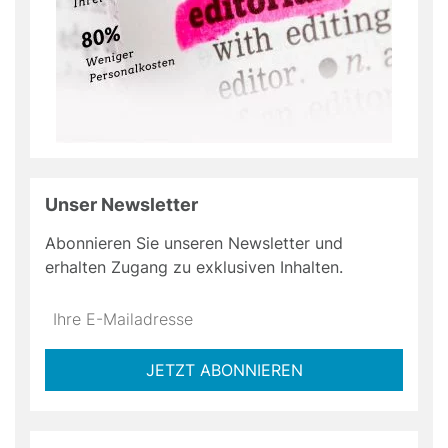
Unser Newsletter
Abonnieren Sie unseren Newsletter und
erhalten Zugang zu exklusiven Inhalten.
Do
*Ihre
not
E-
fill
Mailadresse:
JETZT ABONNIEREN
this
field