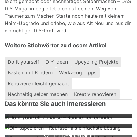
leicht gemacht oder nachhaltiges Selbermachen – DAS
DIY Magazin begleitet dich auf deinem Weg vom
Träumer zum Macher. Starte noch heute mit deinem
Heim-Upgrade und erlebe, wie aus Alt Neu und aus dir
ein richtiger DIY-Profi wird.
Weitere Stichwörter zu diesem Artikel
Do it yourself
DIY Ideen
Upcycling Projekte
Basteln mit Kindern
Werkzeug Tipps
Renovieren leicht gemacht
Do it yourself Zuhause – Räume neu
Nachhaltig selber machen
Kreativ renovieren
erfinden
DIY tapezieren - Raufaser als
Das könnte Sie auch interessieren
einfachste Lösung
Schöner wohnen, selbst gemacht –
Renovieren
21.10.2025
Dein Do it yourself Magazin für
Renovieren
29.10.2024
Zuhause
Wandkunst DIY – Akzente mit Holz,
Renovieren
21.10.2025