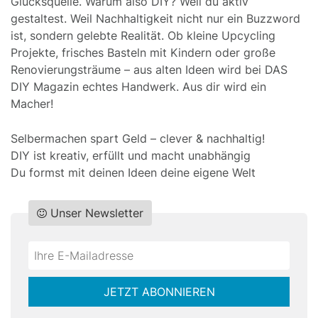
Glücksquelle. Warum also DIY? Weil du aktiv
gestaltest. Weil Nachhaltigkeit nicht nur ein Buzzword
ist, sondern gelebte Realität. Ob kleine Upcycling
Projekte, frisches Basteln mit Kindern oder große
Renovierungsträume – aus alten Ideen wird bei DAS
DIY Magazin echtes Handwerk. Aus dir wird ein
Macher!
Selbermachen spart Geld – clever & nachhaltig!
DIY ist kreativ, erfüllt und macht unabhängig
Du formst mit deinen Ideen deine eigene Welt
Unser Newsletter
Do
*Ihre
not
E-
fill
Mailadresse:
JETZT ABONNIEREN
this
field