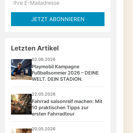
Do
*Ihre
not
E-
fill
Mailadresse:
JETZT ABONNIEREN
this
field
Letzten Artikel
02.06.2026
Playmobil Kampagne 
Fußballsommer 2026 – DEINE 
WELT. DEIN STADION.
22.05.2026
Fahrrad saisonreif machen: Mit 
10 praktischen Tipps zur 
ersten Fahrradtour
20.05.2026