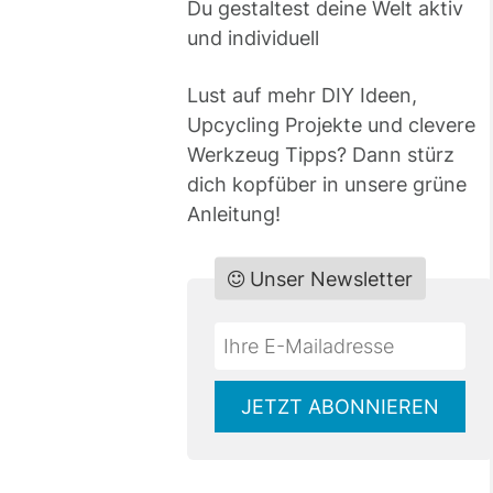
Du gestaltest deine Welt aktiv
und individuell
Lust auf mehr DIY Ideen,
Upcycling Projekte und clevere
Werkzeug Tipps? Dann stürz
dich kopfüber in unsere grüne
Anleitung!
Unser Newsletter
Do
*Ihre
not
E-
fill
Mailadresse:
JETZT ABONNIEREN
this
field